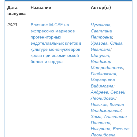
Дата
Название
Автор(ы)
выпуска
2023
Влияние M-CSF на
Чумакова,
экспрессию маркеров
Светлана
прогениторных
Петровна
;
эндотелиальных клеток в
Уразова, Ольга
культуре мононуклеаров
Ивановна
;
крови при ишемической
Шипулин,
болезни сердца
Владимир
Митрофанович
;
Гладковская,
Маргарита
Вадимовна
;
Андреев, Сергей
Леонидович
;
Невская, Ксения
Владимировна
;
Зима, Анастасия
Павловна
;
Никулина, Евгения
Леонидовна