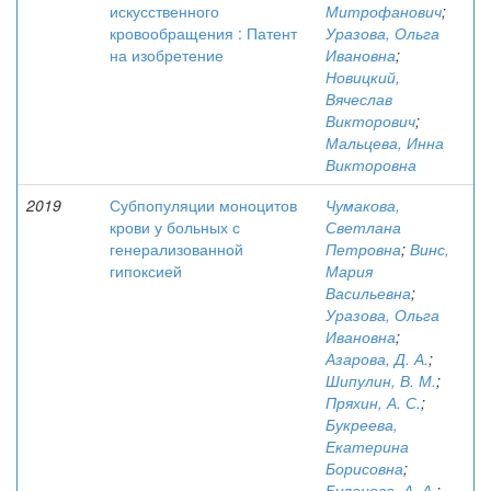
искусственного
Митрофанович
;
кровообращения : Патент
Уразова, Ольга
на изобретение
Ивановна
;
Новицкий,
Вячеслав
Викторович
;
Мальцева, Инна
Викторовна
2019
Субпопуляции моноцитов
Чумакова,
крови у больных с
Светлана
генерализованной
Петровна
;
Винс,
гипоксией
Мария
Васильевна
;
Уразова, Ольга
Ивановна
;
Азарова, Д. А.
;
Шипулин, В. М.
;
Пряхин, А. С.
;
Букреева,
Екатерина
Борисовна
;
Буланова, А. А.
;