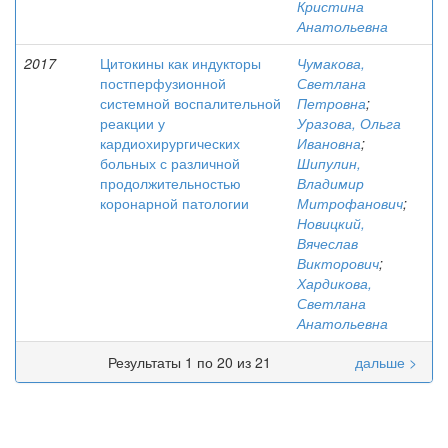
Кристина
Анатольевна
2017
Цитокины как индукторы
Чумакова,
постперфузионной
Светлана
системной воспалительной
Петровна
;
реакции у
Уразова, Ольга
кардиохирургических
Ивановна
;
больных с различной
Шипулин,
продолжительностью
Владимир
коронарной патологии
Митрофанович
;
Новицкий,
Вячеслав
Викторович
;
Хардикова,
Светлана
Анатольевна
Результаты 1 по 20 из 21
дальше >