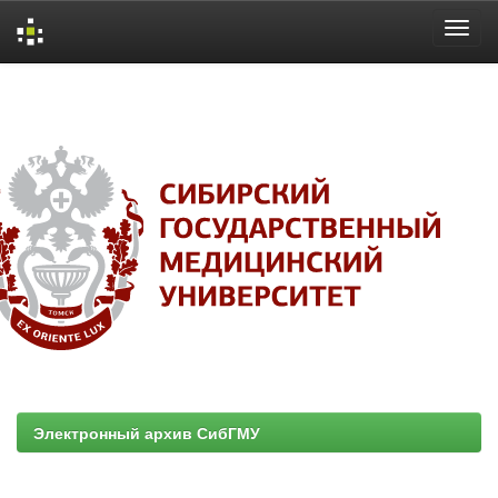
Skip
navigation
Электронный архив СибГМУ