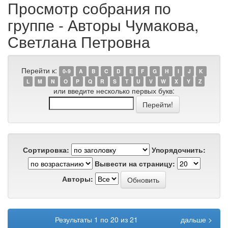
Просмотр собрания по
группе - Авторы Чумакова,
Светлана Петровна
Перейти к:
0-9
A
B
C
D
E
F
G
H
I
J
K
L
M
N
O
P
Q
R
S
T
U
V
W
X
Y
Z
или введите несколько первых букв:
Сортировка:
Упорядочнить:
Вывести на страницу:
Авторы:
Результаты 1 по 20 из 21
дальше >