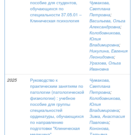
пособие для студентов,
Чумакова,
обучающихся по
Светлана
специальности 37.05.01 –
Петровна
;
Клиническая психология
Васильева, Ольга
Александровна
;
Колобовникова,
Юлия
Владимировна
;
Никулина, Евгения
Леонидовна
;
Уразова, Ольга
Ивановна
2025
Руководство к
Чумакова,
практическим занятиям по
Светлана
патологии (патологической
Петровна
;
физиологии) : учебное
Колобовникова,
пособие для группы
Юлия
специальностей
Владимировна
;
ординатуры, обучающихся
Зима, Анастасия
по направлению
Павловна
;
подготовки "Клиническая
Кононова,
медицина"
Татьяна