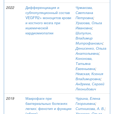
2022
Дифференциация и
Чумакова,
субпопуляционный состав
Светлана
VEGFR2+ моноцитов крови
Петровна
;
и костного мозга при
Уразова, Ольга
ишемической
Ивановна
;
кардиомиопатии
Шипулин,
Владимир
Митрофанович
;
Денисенко, Ольга
Анатольевна
;
Кононова,
Татьяна
Евгеньевна
;
Невская, Ксения
Владимировна
;
Андреев, Сергей
Леонидович
2019
Макрофаги при
Чурина, Елена
бактериальных болезнях
Георгиевна
;
легких: фенотип и функции
Ситникова, А. В.
;
(обзор)
Уразова, Ольга