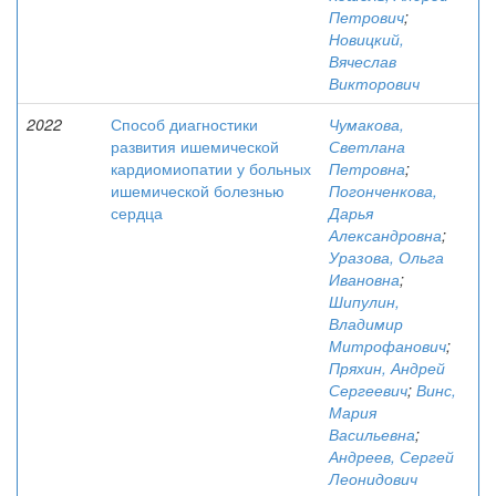
Петрович
;
Новицкий,
Вячеслав
Викторович
2022
Способ диагностики
Чумакова,
развития ишемической
Светлана
кардиомиопатии у больных
Петровна
;
ишемической болезнью
Погонченкова,
сердца
Дарья
Александровна
;
Уразова, Ольга
Ивановна
;
Шипулин,
Владимир
Митрофанович
;
Пряхин, Андрей
Сергеевич
;
Винс,
Мария
Васильевна
;
Андреев, Сергей
Леонидович