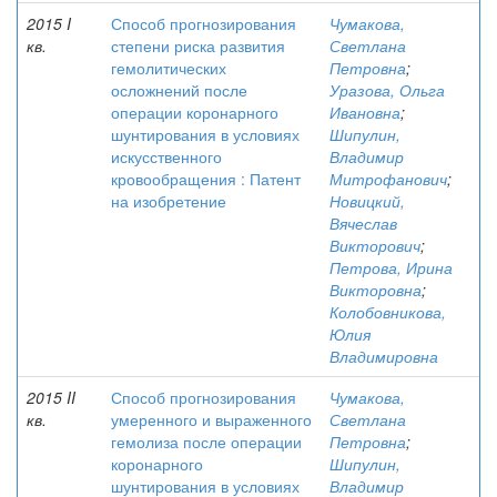
2015 I
Способ прогнозирования
Чумакова,
кв.
степени риска развития
Светлана
гемолитических
Петровна
;
осложнений после
Уразова, Ольга
операции коронарного
Ивановна
;
шунтирования в условиях
Шипулин,
искусственного
Владимир
кровообращения : Патент
Митрофанович
;
на изобретение
Новицкий,
Вячеслав
Викторович
;
Петрова, Ирина
Викторовна
;
Колобовникова,
Юлия
Владимировна
2015 II
Способ прогнозирования
Чумакова,
кв.
умеренного и выраженного
Светлана
гемолиза после операции
Петровна
;
коронарного
Шипулин,
шунтирования в условиях
Владимир