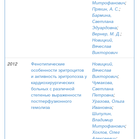
Митрофанович
;
Пряхин, А. С.
;
Бармина,
Светлана
Эдуардовна
;
Вернер, М. Д.
;
Новицкий,
Вячеслав
Викторович
2012
Фенотипические
Новицкий,
особенности эритроцитов
Вячеслав
и активность эритропоэза у
Викторович
;
кардиохирургических
Чумакова,
больных с различной
Светлана
степенью выраженности
Петровна
;
постперфузионного
Уразова, Ольга
гемолиза
Ивановна
;
Шипулин,
Владимир
Митрофанович
;
Хохлов, Олег
Алексеевич
;