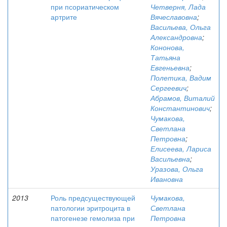
при псориатическом
Четверня, Лада
артрите
Вячеславовна
;
Васильева, Ольга
Александровна
;
Кононова,
Татьяна
Евгеньевна
;
Полетика, Вадим
Сергеевич
;
Абрамов, Виталий
Константинович
;
Чумакова,
Светлана
Петровна
;
Елисеева, Лариса
Васильевна
;
Уразова, Ольга
Ивановна
2013
Роль предсуществующей
Чумакова,
патологии эритроцита в
Светлана
патогенезе гемолиза при
Петровна