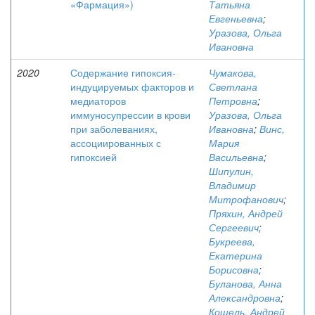
«Фармация»)
Татьяна
Евгеньевна
;
Уразова, Ольга
Ивановна
2020
Содержание гипоксия-
Чумакова,
индуцируемых факторов и
Светлана
медиаторов
Петровна
;
иммуносупрессии в крови
Уразова, Ольга
при заболеваниях,
Ивановна
;
Винс,
ассоциированных с
Мария
гипоксией
Васильевна
;
Шипулин,
Владимир
Митрофанович
;
Пряхин, Андрей
Сергеевич
;
Букреева,
Екатерина
Борисовна
;
Буланова, Анна
Александровна
;
Кошель, Андрей