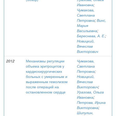
Ивановна
;
Чумакова,
Светлана
Петровна
;
Винс,
Мария
Васильевна
;
Береснева, А. Е.
;
Новицкий,
Вячеслав
Викторович
2012
Механизмы регуляции
Чумакова,
объема эритроцитов у
Светлана
кардиохирургических
Петровна
;
больных с умеренным и
Новицкий,
выраженным гемолизом
Вячеслав
после операций на
Викторович
;
остановленном сердце
Уразова, Ольга
Ивановна
;
Петрова, Ирина
Викторовна
;
Шипулин,