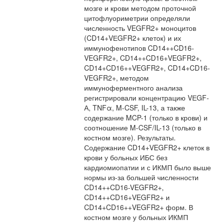
мозге и крови методом проточной
цитофлуориметрии определяли
численность VEGFR2+ моноцитов
(CD14+VЕGFR2+ клеток) и их
иммунофенотипов CD14++CD16-
VEGFR2+, CD14++CD16+VEGFR2+,
CD14+CD16++VEGFR2+, CD14+CD16-
VEGFR2+, методом
иммуноферментного анализа
регистрировали концентрацию VЕGF-
А, TNFα, M-CSF, IL-13, а также
содержание MCP-1 (только в крови) и
соотношение M-CSF/IL-13 (только в
костном мозге). Результаты.
Содержание CD14+VEGFR2+ клеток в
крови у больных ИБС без
кардиомиопатии и с ИКМП было выше
нормы из-за большей численности
CD14++CD16-VEGFR2+,
CD14++CD16+VEGFR2+ и
CD14+CD16++VEGFR2+ форм. В
костном мозге у больных ИКМП