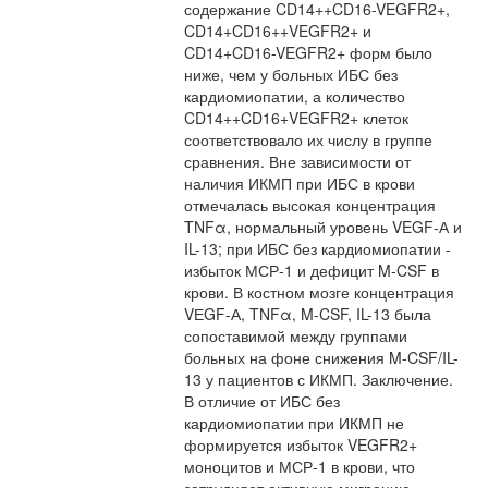
содержание CD14++CD16-VEGFR2+,
CD14+CD16++VEGFR2+ и
CD14+CD16-VEGFR2+ форм было
ниже, чем у больных ИБС без
кардиомиопатии, а количество
CD14++CD16+VEGFR2+ клеток
соответствовало их числу в группе
сравнения. Вне зависимости от
наличия ИКМП при ИБС в крови
отмечалась высокая концентрация
TNFα, нормальный уровень VEGF-А и
IL-13; при ИБС без кардиомиопатии -
избыток МСР-1 и дефицит M-CSF в
крови. В костном мозге концентрация
VЕGF-А, TNFα, M-CSF, IL-13 была
сопоставимой между группами
больных на фоне снижения M-CSF/IL-
13 у пациентов с ИКМП. Заключение.
В отличие от ИБС без
кардиомиопатии при ИКМП не
формируется избыток VEGFR2+
моноцитов и МСР-1 в крови, что