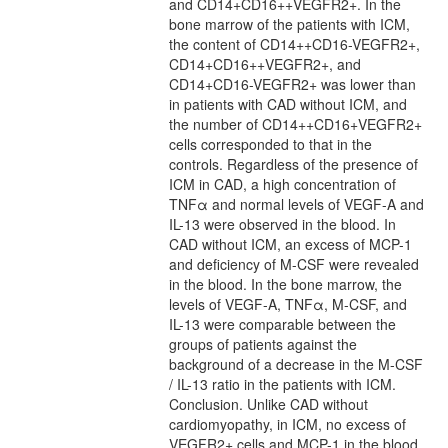
and CD14+CD16++VEGFR2+. In the
bone marrow of the patients with ICM,
the content of CD14++CD16-VEGFR2+,
CD14+CD16++VEGFR2+, and
CD14+CD16-VEGFR2+ was lower than
in patients with CAD without ICM, and
the number of CD14++CD16+VEGFR2+
cells corresponded to that in the
controls. Regardless of the presence of
ICM in CAD, a high concentration of
TNFα and normal levels of VEGF-A and
IL-13 were observed in the blood. In
CAD without ICM, an excess of MCP-1
and deficiency of M-CSF were revealed
in the blood. In the bone marrow, the
levels of VEGF-A, TNFα, M-CSF, and
IL-13 were comparable between the
groups of patients against the
background of a decrease in the M-CSF
/ IL-13 ratio in the patients with ICM.
Conclusion. Unlike CAD without
cardiomyopathy, in ICM, no excess of
VEGFR2+ cells and MCP-1 in the blood