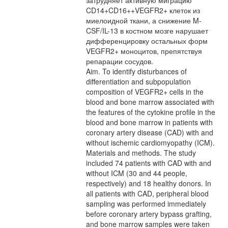
затрудняет активную миграцию
CD14+CD16++VEGFR2+ клеток из
миелоидной ткани, а снижение M-
CSF/IL-13 в костном мозге нарушает
дифференцировку остальных форм
VEGFR2+ моноцитов, препятствуя
репарации сосудов.
Aim. To identify disturbances of
differentiation and subpopulation
composition of VEGFR2+ cells in the
blood and bone marrow associated with
the features of the cytokine profile in the
blood and bone marrow in patients with
coronary artery disease (CAD) with and
without ischemic cardiomyopathy (ICM).
Materials and methods. The study
included 74 patients with CAD with and
without ICM (30 and 44 people,
respectively) and 18 healthy donors. In
all patients with CAD, peripheral blood
sampling was performed immediately
before coronary artery bypass grafting,
and bone marrow samples were taken