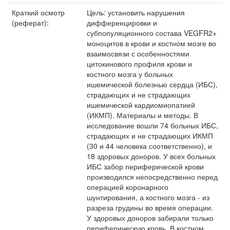
Краткий осмотр
Цель: установить нарушения
(реферат):
дифференцировки и
субпопуляционного состава VEGFR2+
моноцитов в крови и костном мозге во
взаимосвязи с особенностями
цитокинового профиля крови и
костного мозга у больных
ишемической болезнью сердца (ИБС),
страдающих и не страдающих
ишемической кардиомиопатией
(ИКМП). Материалы и методы. В
исследование вошли 74 больных ИБС,
страдающих и не страдающих ИКМП
(30 и 44 человека соответственно), и
18 здоровых доноров. У всех больных
ИБС забор периферической крови
производился непосредственно перед
операцией коронарного
шунтирования, а костного мозга - из
разреза грудины во время операции.
У здоровых доноров забирали только
периферическую кровь. В костном