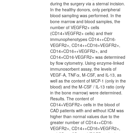
during the surgery via a sternal incision.
In the healthy donors, only peripheral
blood sampling was performed. In the
bone marrow and blood samples, the
number of VEGFR2+ cells
(CD14+VEGFR2+ cells) and their
immunophenotypes CD14++CD16-
VEGFR2+, CD14++CD16+VEGFR2+,
CD14+CD16++VEGFR2+, and
CD14+CD16-VEGFR2+ was determined
by flow cytometry. Using enzyme-linked
immunosorbent assay, the levels of
VEGF-A, TNFα, M-CSF, and IL-13, as
well as the content of MCP-1 (only in the
blood) and the M-CSF / IL-13 ratio (only
in the bone marrow) were determined.
Results. The content of
CD14+VEGFR2+ cells in the blood of
CAD patients with and without ICM was
higher than normal values due to the
greater number of CD14++CD16-
VEGFR2+, CD14++CD16+VEGFR2+,