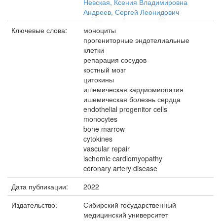
Невская, Ксения Владимировна
Андреев, Сергей Леонидович
Ключевые слова:
моноциты
прогениторные эндотелиальные
клетки
репарация сосудов
костный мозг
цитокины
ишемическая кардиомиопатия
ишемическая болезнь сердца
endothelial progenitor cells
monocytes
bone marrow
cytokines
vascular repair
ischemic cardiomyopathy
coronary artery disease
Дата публикации:
2022
Издательство:
Сибирский государственный
медицинский университет