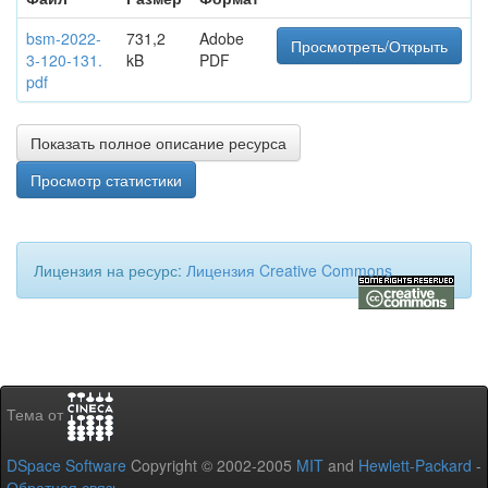
bsm-2022-
731,2
Adobe
Просмотреть/Открыть
3-120-131.
kB
PDF
pdf
Показать полное описание ресурса
Просмотр статистики
Лицензия на ресурс:
Лицензия Creative Commons
Тема от
DSpace Software
Copyright © 2002-2005
MIT
and
Hewlett-Packard
-
Обратная связь