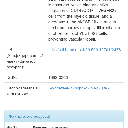
is observed, which hinders active
migration of CD14+CD16++VEGFR2+
cells from the myeloid tissue, and a
decrease in the M-CSF / IL-13 ratio in
the bone marrow disrupts differentiation
of other forms of VEGFR2+ cells,
preventing vascular repair.
URI
http://hdl.handle.net/20.500.12701/2473
(Унифицированный
идентификатор
ресурса):
ISSN:
1682-0363
Располагается в
Бюллетень сибирской медицины
коллекциях:
Файлы этого ресурса:
Файл
Размер
Формат