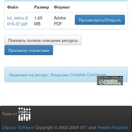
Файл
Размер
Формат
tut_ssmu-2
1,65
Adobe
Просмотреть/Открыть
016-37.pdf
MB
PDF
Показать полное описание ресурса
Просмотр статистики
Лицензия на ресурс:
Лицензия Creative Commons
Тема от
DSpace Software
Copyright © 2002-2005
MIT
and
Hewlett-Packard
-