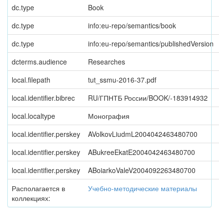
dc.type
Book
dc.type
info:eu-repo/semantics/book
dc.type
info:eu-repo/semantics/publishedVersion
dcterms.audience
Researches
local.filepath
tut_ssmu-2016-37.pdf
local.identifier.bibrec
RU/ГПНТБ России/BOOK/-183914932
local.localtype
Монография
local.identifier.perskey
AVolkovLiudmL2004042463480700
local.identifier.perskey
ABukreeEkatE2004042463480700
local.identifier.perskey
ABoiarkoValeV2004092263480700
Располагается в
Учебно-методические материалы
коллекциях: