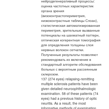
нейродегенеративный процессы:
оценка частотных характеристик
органа зрения
(визоконтрастопериметрия,
низкоконтрастные таблицы Слоан),
статистическая автоматизированная
периметрия, зрительные вызванные
потенциалы на шахматный паттерн,
оптическая когерентная томография
для определения толщины слоя
нервных волокон сетчатки.
Полученные результаты позволяют
рекомендовать их включение в
стандартный алгоритм обследования
больных с вероятным рассеянным
склерозом.
137 (274 eyes) relapsing-remitting
multiple sclerosis patients have been
given detailed neuroophthalmologic
examination. 58 of these patients (74
eyes) had a previous history of optic
neuritis. As a result, the most
informative methods of examination