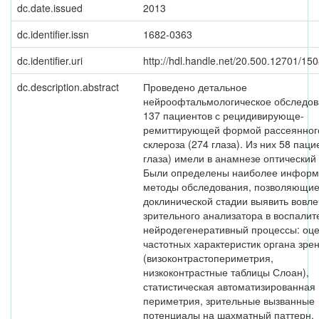
dc.date.issued
2013
dc.identifier.issn
1682-0363
dc.identifier.uri
http://hdl.handle.net/20.500.12701/15
dc.description.abstract
Проведено детальное
нейроофтальмологическое обследо
137 пациентов с рецидивирующе-
ремиттирующей формой рассеянног
склероза (274 глаза). Из них 58 паци
глаза) имели в анамнезе оптический 
Были определены наиболее информ
методы обследования, позволяющие
доклинической стадии выявить вовл
зрительного анализатора в воспалит
нейродегенеративный процессы: оц
частотных характеристик органа зре
(визоконтрастопериметрия,
низкоконтрастные таблицы Слоан),
статистическая автоматизированная
периметрия, зрительные вызванные
потенциалы на шахматный паттерн,