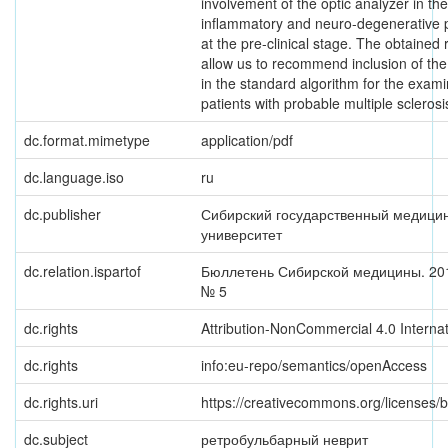
involvement of the optic analyzer in the
inflammatory and neuro-degenerative 
at the pre-clinical stage. The obtained 
allow us to recommend inclusion of th
in the standard algorithm for the exami
patients with probable multiple sclerosi
dc.format.mimetype
application/pdf
dc.language.iso
ru
dc.publisher
Сибирский государственный медици
университет
dc.relation.ispartof
Бюллетень Сибирской медицины. 2013
№ 5
dc.rights
Attribution-NonCommercial 4.0 Internat
dc.rights
info:eu-repo/semantics/openAccess
dc.rights.uri
https://creativecommons.org/licenses/b
dc.subject
ретробульбарный неврит