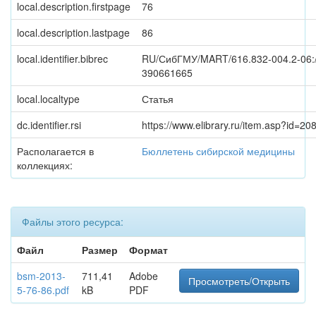
local.description.firstpage
76
local.description.lastpage
86
local.identifier.bibrec
RU/СибГМУ/MART/616.832-004.2-06:
390661665
local.localtype
Статья
dc.identifier.rsi
https://www.elibrary.ru/item.asp?id=2
Располагается в
Бюллетень сибирской медицины
коллекциях:
Файлы этого ресурса:
Файл
Размер
Формат
bsm-2013-
711,41
Adobe
Просмотреть/Открыть
5-76-86.pdf
kB
PDF