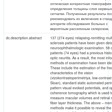
оптическая когерентная томография
определения толщины слоя нервных
сетчатки. Полученные результаты по
рекомендовать их включение в стан
алгоритм обследования больных с
вероятным рассеянным склерозом.
dc.description.abstract
137 (274 eyes) relapsing-remitting mult
sclerosis patients have been given deta
neuroophthalmologic examination. 58 o
patients (74 eyes) had a previous histo
optic neuritis. As a result, the most inf
methods of examination have been iden
These include the estimation of the fr
characteristics of the vision
(vizokontrastoperimetriya, low-contrast
Sloan), standard static automated peri
pattern visual evoked potentials, and op
coherence tomography which is used t
measure macular volumes and retinal 
fiber layer thickness. The above – men
methods make it possible to reveal the