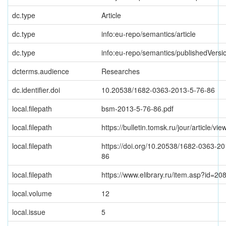
dc.type
Article
dc.type
info:eu-repo/semantics/article
dc.type
info:eu-repo/semantics/publishedVersi
dcterms.audience
Researches
dc.identifier.doi
10.20538/1682-0363-2013-5-76-86
local.filepath
bsm-2013-5-76-86.pdf
local.filepath
https://bulletin.tomsk.ru/jour/article/vi
local.filepath
https://doi.org/10.20538/1682-0363-20
86
local.filepath
https://www.elibrary.ru/item.asp?id=2
local.volume
12
local.issue
5