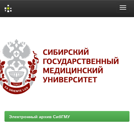
Skip
navigation
Электронный архив СибГМУ