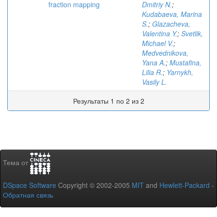
fraction mapping
Dmitriy N.
;
Kudabaeva, Marina
S.
;
Glazacheva,
Valentina Y.
;
Svetlik,
Michael V.
;
Medvednikova,
Yana A.
;
Mustafina,
Lilia R.
;
Yarnykh,
Vasily L.
Результаты 1 по 2 из 2
Тема от
DSpace Software
Copyright © 2002-2005
MIT
and
Hewlett-Packard
-
Обратная связь