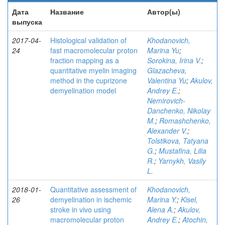
Дата
Название
Автор(ы)
выпуска
2017-04-
Histological validation of
Khodanovich,
24
fast macromolecular proton
Marina Yu
;
fraction mapping as a
Sorokina, Irina V.
;
quantitative myelin imaging
Glazacheva,
method in the cuprizone
Valentina Yu
;
Akulov,
demyelination model
Andrey E.
;
Nemirovich-
Danchenko, Nikolay
M.
;
Romashchenko,
Alexander V.
;
Tolstikova, Tatyana
G.
;
Mustafina, Lilia
R.
;
Yarnykh, Vasily
L.
2018-01-
Quantitative assessment of
Khodanovich,
26
demyelination in ischemic
Marina Y.
;
Kisel,
stroke in vivo using
Alena A.
;
Akulov,
macromolecular proton
Andrey E.
;
Atochin,