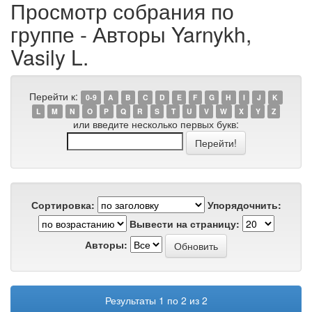
Просмотр собрания по
группе - Авторы Yarnykh,
Vasily L.
Перейти к:
0-9
A
B
C
D
E
F
G
H
I
J
K
L
M
N
O
P
Q
R
S
T
U
V
W
X
Y
Z
или введите несколько первых букв:
Сортировка:
Упорядочнить:
Вывести на страницу:
Авторы:
Результаты 1 по 2 из 2