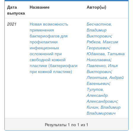
Дата
Название
Автор(ы)
выпуска
2021
Новая возможность
Бесчастнов,
применения
Владимир
бактериофагов для
Викторович
;
профилактики
Рябков, Максим
инфекционных
Георгиевич
;
осложнений при
Юданова, Татьяна
свободной кожной
Николаевна
;
пластике (бактериофаги
Павленко, Илья
при кожной пластике)
Викторович
;
Леонтьев, Андрей
Евгеньевич
;
Тулупов,
Александр
Александрович
;
Кичин, Владимир
Владимирович
Результаты 1 по 1 из 1