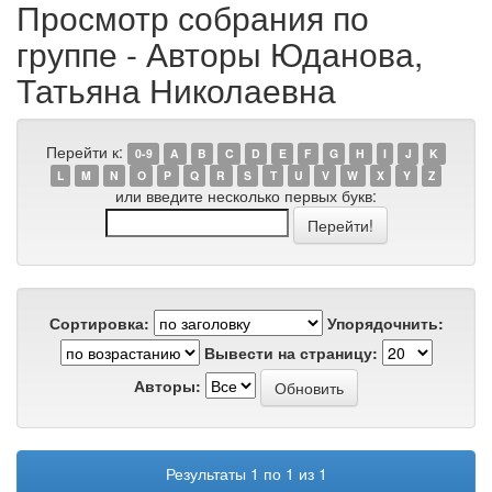
Просмотр собрания по
группе - Авторы Юданова,
Татьяна Николаевна
Перейти к:
0-9
A
B
C
D
E
F
G
H
I
J
K
L
M
N
O
P
Q
R
S
T
U
V
W
X
Y
Z
или введите несколько первых букв:
Сортировка:
Упорядочнить:
Вывести на страницу:
Авторы:
Результаты 1 по 1 из 1