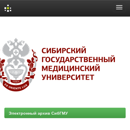
Skip
navigation
Электронный архив СибГМУ