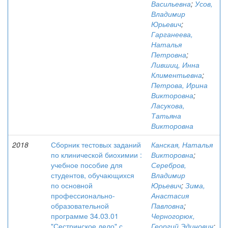
Васильевна
;
Усов,
Владимир
Юрьевич
;
Гарганеева,
Наталья
Петровна
;
Лившиц, Инна
Климентьевна
;
Петрова, Ирина
Викторовна
;
Ласукова,
Татьяна
Викторовна
2018
Сборник тестовых заданий
Канская, Наталья
по клинической биохимии :
Викторовна
;
учебное пособие для
Серебров,
студентов, обучающихся
Владимир
по основной
Юрьевич
;
Зима,
профессионально-
Анастасия
образовательной
Павловна
;
программе 34.03.01
Черногорюк,
"Сестринское дело" с
Георгий Эдинович
;