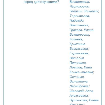
перед действующими?
Викторовна
;
Черногорюк,
Георгий Эдинович
;
Терентьева,
Надежда
Николаевна
;
Гракова, Елена
Викторовна
;
Копьева,
Кристина
Васильевна
;
Гарганеева,
Наталья
Петровна
;
Лившиц, Инна
Климентьевна
;
Останко,
Валентина
Леонидовна
;
Шаловай, Алла
Алексеевна
;
Пушникова, Елена
Юрьевна
;