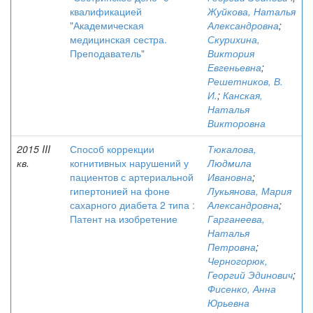
квалификацией
Жуйкова, Наталья
"Академическая
Александровна
;
медицинская сестра.
Скурихина,
Преподаватель"
Виктория
Евгеньевна
;
Решетников, В.
И.
;
Канская,
Наталья
Викторовна
2015 III
Способ коррекции
Тюкалова,
кв.
когнитивных нарушений у
Людмила
пациентов с артериальной
Ивановна
;
гипертонией на фоне
Лукьянова, Мария
сахарного диабета 2 типа :
Александровна
;
Патент на изобретение
Гарганеева,
Наталья
Петровна
;
Черногорюк,
Георгий Эдинович
;
Фисенко, Анна
Юрьевна