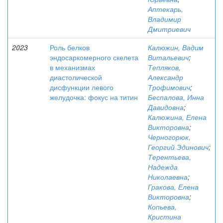
Аптекарь,
Владимир
Дмитриевич
2023
Роль белков
Калюжин, Вадим
эндосаркомерного скелета
Витальевич
;
в механизмах
Тепляков,
диастолической
Александр
дисфункции левого
Трофимович
;
желудочка: фокус на титин
Беспалова, Инна
Давидовна
;
Калюжина, Елена
Викторовна
;
Черногорюк,
Георгий Эдинович
;
Терентьева,
Надежда
Николаевна
;
Гракова, Елена
Викторовна
;
Копьева,
Кристина