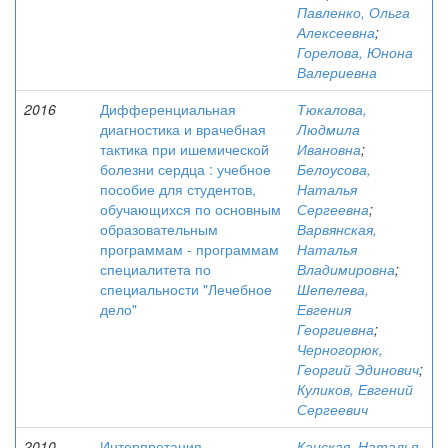
Павленко, Ольга
Алексеевна
;
Горелова, Юнона
Валериевна
2016
Дифференциальная
Тюкалова,
диагностика и врачебная
Людмила
тактика при ишемической
Ивановна
;
болезни сердца : учебное
Белоусова,
пособие для студентов,
Наталья
обучающихся по основным
Сергеевна
;
образовательным
Варвянская,
программам - программам
Наталья
специалитета по
Владимировна
;
специальности "Лечебное
Шепелева,
дело"
Евгения
Георгиевна
;
Черногорюк,
Георгий Эдинович
;
Куликов, Евгений
Сергеевич
2010
Интерпретация
Канская, Наталья