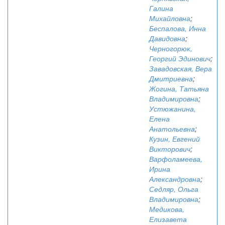
Галина
Михайловна
;
Беспалова, Инна
Давидовна
;
Черногорюк,
Георгий Эдинович
;
Завадовская, Вера
Дмитриевна
;
Жогина, Татьяна
Владимировна
;
Устюжанина,
Елена
Анатольевна
;
Кузин, Евгений
Викторович
;
Варфоламеева,
Ирина
Александровна
;
Седляр, Ольга
Владимировна
;
Медикова,
Елизавета