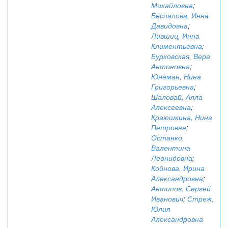
Михайловна
;
Беспалова, Инна
Давидовна
;
Лившиц, Инна
Климентьевна
;
Бурковская, Вера
Антоновна
;
Юнеман, Нина
Григорьевна
;
Шаловай, Алла
Алексеевна
;
Краюшкина, Нина
Петровна
;
Останко,
Валентина
Леонидовна
;
Койнова, Ирина
Александровна
;
Антипов, Сергей
Иванович
;
Стреж,
Юлия
Александровна