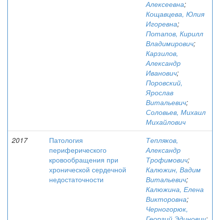
Алексеевна
;
Кощавцева, Юлия
Игоревна
;
Потапов, Кирилл
Владимирович
;
Карзилов,
Александр
Иванович
;
Поровский,
Ярослав
Витальевич
;
Соловьев, Михаил
Михайлович
2017
Патология
Тепляков,
периферического
Александр
кровообращения при
Трофимович
;
хронической сердечной
Калюжин, Вадим
недостаточности
Витальевич
;
Калюжина, Елена
Викторовна
;
Черногорюк,
Георгий Эдинович
;