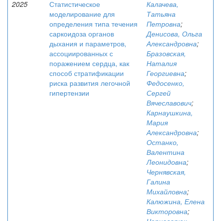
2025
Статистическое
Калачева,
моделирование для
Татьяна
определения типа течения
Петровна
;
саркоидоза органов
Денисова, Ольга
дыхания и параметров,
Александровна
;
ассоциированных с
Бразовская,
поражением сердца, как
Наталия
способ стратификации
Георгиевна
;
риска развития легочной
Федосенко,
гипертензии
Сергей
Вячеславович
;
Карнаушкина,
Мария
Александровна
;
Останко,
Валентина
Леонидовна
;
Чернявская,
Галина
Михайловна
;
Калюжина, Елена
Викторовна
;