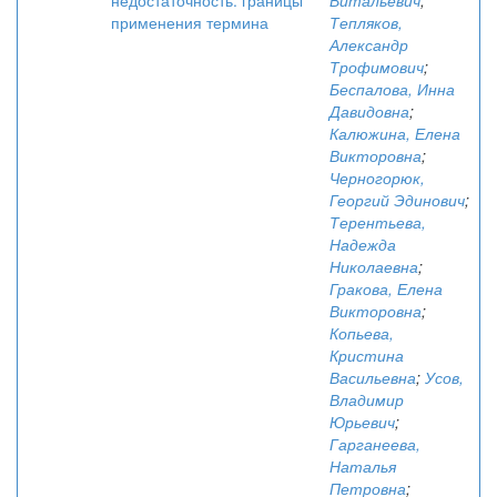
недостаточность: границы
Витальевич
;
применения термина
Тепляков,
Александр
Трофимович
;
Беспалова, Инна
Давидовна
;
Калюжина, Елена
Викторовна
;
Черногорюк,
Георгий Эдинович
;
Терентьева,
Надежда
Николаевна
;
Гракова, Елена
Викторовна
;
Копьева,
Кристина
Васильевна
;
Усов,
Владимир
Юрьевич
;
Гарганеева,
Наталья
Петровна
;