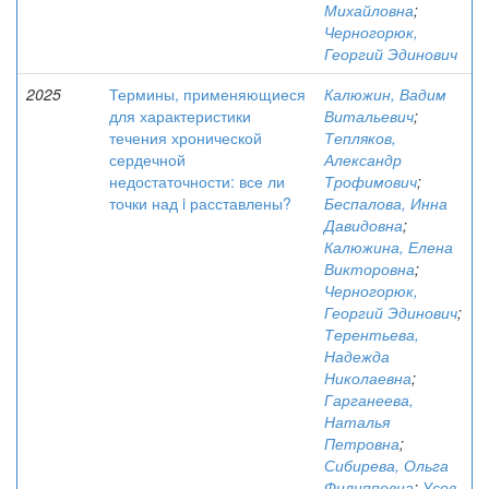
Михайловна
;
Черногорюк,
Георгий Эдинович
2025
Термины, применяющиеся
Калюжин, Вадим
для характеристики
Витальевич
;
течения хронической
Тепляков,
сердечной
Александр
недостаточности: все ли
Трофимович
;
точки над i расставлены?
Беспалова, Инна
Давидовна
;
Калюжина, Елена
Викторовна
;
Черногорюк,
Георгий Эдинович
;
Терентьева,
Надежда
Николаевна
;
Гарганеева,
Наталья
Петровна
;
Сибирева, Ольга
Филипповна
;
Усов,