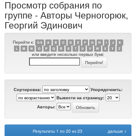
Просмотр собрания по
группе - Авторы Черногорюк,
Георгий Эдинович
Перейти к:
0-9
A
B
C
D
E
F
G
H
I
J
K
L
M
N
O
P
Q
R
S
T
U
V
W
X
Y
Z
или введите несколько первых букв:
Сортировка:
Упорядочнить:
Вывести на страницу:
Авторы:
Результаты 1 по 20 из 23
дальше >