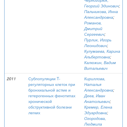
Черногорюк,
Георгий Эдинович
;
Пальчикова, Инна
Александровна
;
Романов,
Дмитрий
Сергеевич
;
Пурлик, Игорь
Леонидович
;
Кулумаева, Карина
Альбертовна
;
Калюжин, Вадим
Витальевич
2011
Субпопуляции T-
Кириллова,
регуляторных клеток при
Наталья
бронхиальной астме и
Александровна
;
гетерогенных фенотипах
Деев, Иван
хронической
Анатольевич
;
обструктивной болезни
Кремер, Елена
легких
Эдуардовна
;
Огородова,
Людмила