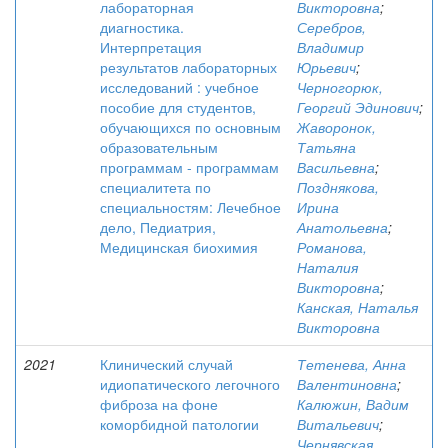
лабораторная
Викторовна
;
диагностика.
Серебров,
Интерпретация
Владимир
результатов лабораторных
Юрьевич
;
исследований : учебное
Черногорюк,
пособие для студентов,
Георгий Эдинович
;
обучающихся по основным
Жаворонок,
образовательным
Татьяна
программам - программам
Васильевна
;
специалитета по
Позднякова,
специальностям: Лечебное
Ирина
дело, Педиатрия,
Анатольевна
;
Медицинская биохимия
Романова,
Наталия
Викторовна
;
Канская, Наталья
Викторовна
2021
Клинический случай
Тетенева, Анна
идиопатического легочного
Валентиновна
;
фиброза на фоне
Калюжин, Вадим
коморбидной патологии
Витальевич
;
Чернявская,