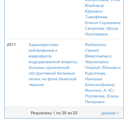
Владимир
Юрьевич
;
Тимофеева,
Ксения Сергеевна
;
Смирнова, Ирина
Николаевна
2011
Характеристика
Федосенко,
нейтрофилов и
Сергей
макрофагов
Вячеславович
;
индуцированной мокроты
Черногорюк,
больных хронической
Георгий Эдинович
;
обструктивной болезнью
Кириллова,
легких на фоне базисной
Наталья
терапии
Александровна
;
Фисенко, А. Ю.
;
Рослякова, Елена
Петровна
Результаты 1 по 20 из 23
дальше >