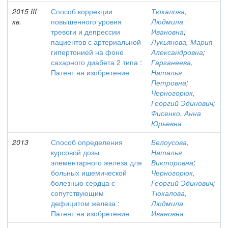
2015 III
Способ коррекции
Тюкалова,
кв.
повышенного уровня
Людмила
тревоги и депрессии
Ивановна
;
пациентов с артериальной
Лукьянова, Мария
гипертонией на фоне
Александровна
;
сахарного диабета 2 типа :
Гарганеева,
Патент на изобретение
Наталья
Петровна
;
Черногорюк,
Георгий Эдинович
;
Фисенко, Анна
Юрьевна
2013
Способ определения
Белоусова,
курсовой дозы
Наталья
элементарного железа для
Викторовна
;
больных ишемической
Черногорюк,
болезнью сердца с
Георгий Эдинович
;
сопутствующим
Тюкалова,
дефицитом железа :
Людмила
Патент на изобретение
Ивановна