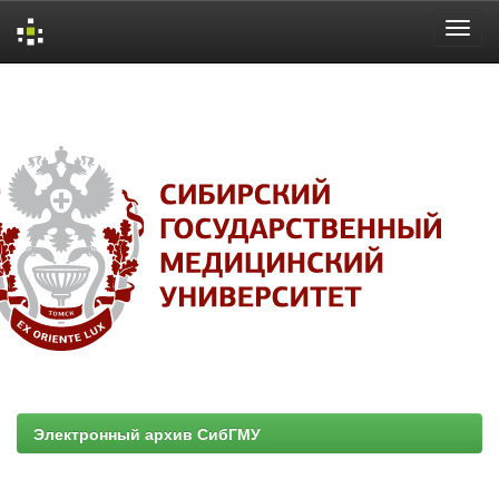
Skip
navigation
Электронный архив СибГМУ