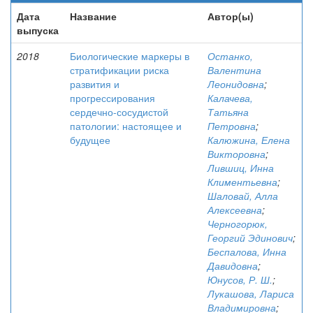
Дата
Название
Автор(ы)
выпуска
2018
Биологические маркеры в
Останко,
стратификации риска
Валентина
развития и
Леонидовна
;
прогрессирования
Калачева,
сердечно-сосудистой
Татьяна
патологии: настоящее и
Петровна
;
будущее
Калюжина, Елена
Викторовна
;
Лившиц, Инна
Климентьевна
;
Шаловай, Алла
Алексеевна
;
Черногорюк,
Георгий Эдинович
;
Беспалова, Инна
Давидовна
;
Юнусов, Р. Ш.
;
Лукашова, Лариса
Владимировна
;