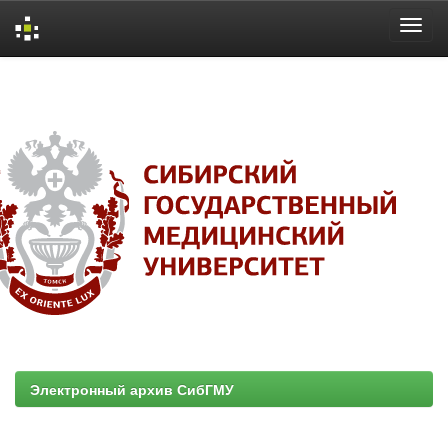
Skip
navigation
Электронный архив СибГМУ