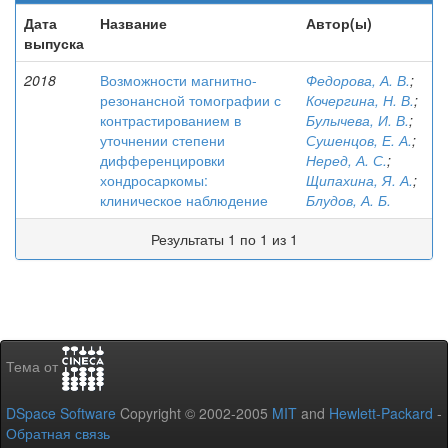
Дата
Название
Автор(ы)
выпуска
2018
Возможности магнитно-
Федорова, А. В.
;
резонансной томографии с
Кочергина, Н. В.
;
контрастированием в
Булычева, И. В.
;
уточнении степени
Сушенцов, Е. А.
;
дифференцировки
Неред, А. С.
;
хондросаркомы:
Щипахина, Я. А.
;
клиническое наблюдение
Блудов, А. Б.
Результаты 1 по 1 из 1
Тема от
DSpace Software
Copyright © 2002-2005
MIT
and
Hewlett-Packard
-
Обратная связь