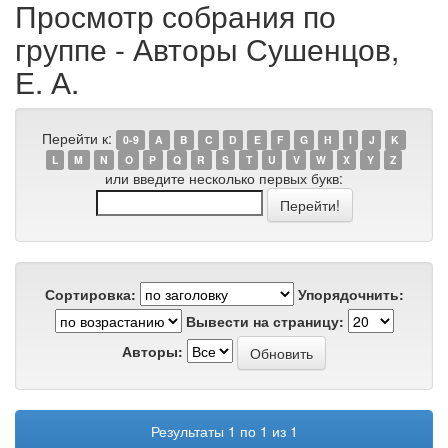
Просмотр собрания по
группе - Авторы Сушенцов,
Е. А.
Перейти к:
0-9
A
B
C
D
E
F
G
H
I
J
K
L
M
N
O
P
Q
R
S
T
U
V
W
X
Y
Z
или введите несколько первых букв:
Сортировка:
Упорядочнить:
Вывести на страницу:
Авторы:
Результаты 1 по 1 из 1