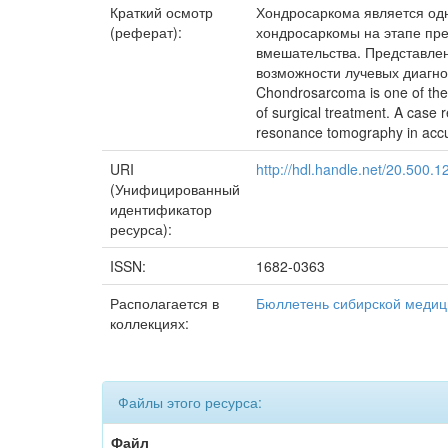
Краткий осмотр
Хондросаркома является одн
(реферат):
хондросаркомы на этапе пр
вмешательства. Представлен
возможности лучевых диагно
Chondrosarcoma is one of the 
of surgical treatment. A case 
resonance tomography in accur
URI
http://hdl.handle.net/20.500.
(Унифицированный
идентификатор
ресурса):
ISSN:
1682-0363
Располагается в
Бюллетень сибирской меди
коллекциях:
Файлы этого ресурса:
Файл