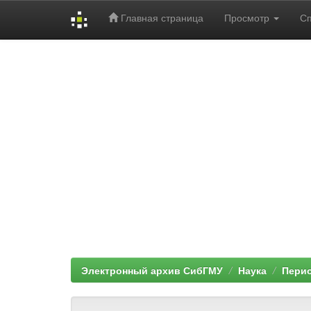
Главная страница
Просмотр
С
Skip
navigation
Электронный архив СибГМУ
Наука
Перио