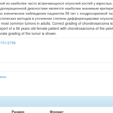
ой из наиболее часто встречающихся опухолей костей у взрослых
едоперационной диагностики является наиболее значимым критери
о клиническое наблюдение пациентки 56 лет с хондросаркомой таз
стических методов в уточнении степени дифференцировки опухоли
most common tumors in adults. Correct grading of chondrosarcoma is th
report of a 56 years old female patient with chondrosarcoma of the pel
ate grading of the tumor is shown.
12701/2758
цины
Размер
Формат