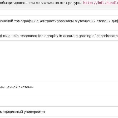
тобы цитировать или ссылаться на этот ресурс:
http://hdl.handl
нансной томографии с контрастированием в уточнении степени д
ced magnetic resonance tomography in accurate grading of chondrosar
о-мышечной системы
 медицинский университет