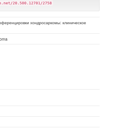
e.net/20.500.12701/2758
ифференцировки хондросаркомы: клиническое
coma