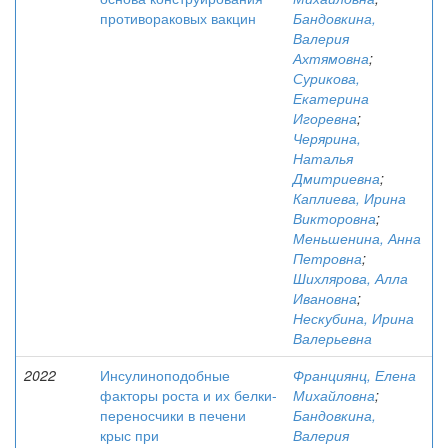
противораковых вакцин
Бандовкина,
Валерия
Ахтямовна
;
Сурикова,
Екатерина
Игоревна
;
Черярина,
Наталья
Дмитриевна
;
Каплиева, Ирина
Викторовна
;
Меньшенина, Анна
Петровна
;
Шихлярова, Алла
Ивановна
;
Нескубина, Ирина
Валерьевна
2022
Инсулиноподобные
Франциянц, Елена
факторы роста и их белки-
Михайловна
;
переносчики в печени
Бандовкина,
крыс при
Валерия