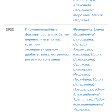
Александр
Васильевич
;
Морозова, Мария
Игоревна
2022
Инсулиноподобные
Франциянц, Елена
факторы роста и их белки-
Михайловна
;
переносчики в почках
Бандовкина,
крыс при
Валерия
экспериментальном
Ахтямовна
;
диабете, злокачественном
Каплиева, Ирина
росте и их сочетании
Викторовна
;
Сурикова,
Екатерина
Игоревна
;
Нескубина, Ирина
Валерьевна
;
Погорелова, Юлия
Александровна
;
Трепитаки, Лидия
Константиновна
;
Черярина,