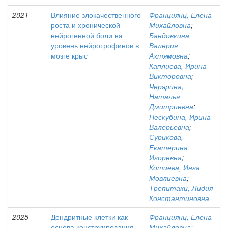
2021
Влияние злокачественного
Франциянц, Елена
роста и хронической
Михайловна
;
нейрогенной боли на
Бандовкина,
уровень нейротрофинов в
Валерия
мозге крыс
Ахтямовна
;
Каплиева, Ирина
Викторовна
;
Черярина,
Наталья
Дмитриевна
;
Нескубина, Ирина
Валерьевна
;
Сурикова,
Екатерина
Игоревна
;
Котиева, Инга
Мовлиевна
;
Трепитаки, Лидия
Константиновна
2025
Дендритные клетки как
Франциянц, Елена
основа конструирования
Михайловна
;