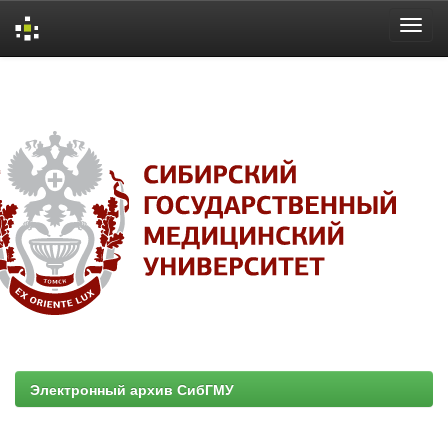
Skip
navigation
Электронный архив СибГМУ