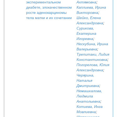
экспериментальном
Ахтямовна
;
диабете, злокачественном
Каплиева, Ирина
росте аденокарциномы
Викторовна
;
тела матки и их сочетании
Шейко, Елена
Александровна
;
Сурикова,
Екатерина
Игоревна
;
Нескубина, Ирина
Валерьевна
;
Трепитаки, Лидия
Константиновна
;
Погорелова, Юлия
Александровна
;
Черярина,
Наталья
Дмитриевна
;
Немашкалова,
Людмила
Анатольевна
;
Котиева, Инга
Мовлиевна
;
Шапошников,