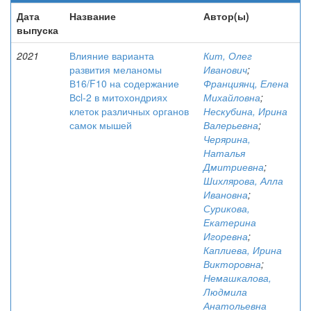
Дата
Название
Автор(ы)
выпуска
2021
Влияние варианта
Кит, Олег
развития меланомы
Иванович
;
В16/F10 на содержание
Франциянц, Елена
Вcl-2 в митохондриях
Михайловна
;
клеток различных органов
Нескубина, Ирина
самок мышей
Валерьевна
;
Черярина,
Наталья
Дмитриевна
;
Шихлярова, Алла
Ивановна
;
Сурикова,
Екатерина
Игоревна
;
Каплиева, Ирина
Викторовна
;
Немашкалова,
Людмила
Анатольевна