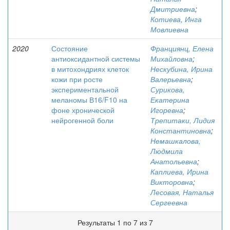
Дмитриевна
;
Котиева, Инга
Мовлиевна
2020
Состояние
Франциянц, Елена
антиоксидантной системы
Михайловна
;
в митохондриях клеток
Нескубина, Ирина
кожи при росте
Валерьевна
;
экспериментальной
Сурикова,
меланомы В16/F10 на
Екатерина
фоне хронической
Игоревна
;
нейрогенной боли
Трепитаки, Лидия
Константиновна
;
Немашкалова,
Людмила
Анатольевна
;
Каплиева, Ирина
Викторовна
;
Лесовая, Наталья
Сергеевна
Результаты 1 по 7 из 7