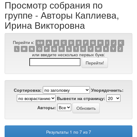
Просмотр собрания по
группе - Авторы Каплиева,
Ирина Викторовна
Перейти к:
0-9
A
B
C
D
E
F
G
H
I
J
K
L
M
N
O
P
Q
R
S
T
U
V
W
X
Y
Z
или введите несколько первых букв:
Сортировка:
Упорядочнить:
Вывести на страницу:
Авторы:
Результаты 1 по 7 из 7