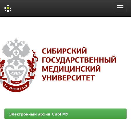
Skip
navigation
Электронный архив СибГМУ