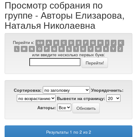
Просмотр собрания по
группе - Авторы Елизарова,
Наталья Николаевна
Перейти к:
0-9
A
B
C
D
E
F
G
H
I
J
K
L
M
N
O
P
Q
R
S
T
U
V
W
X
Y
Z
или введите несколько первых букв:
Сортировка:
Упорядочнить:
Вывести на страницу:
Авторы:
Результаты 1 по 2 из 2