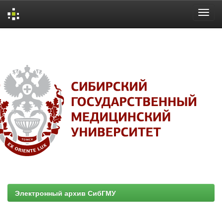
Skip
navigation
Электронный архив СибГМУ