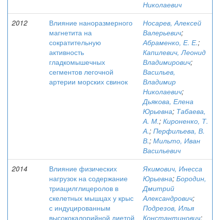
Николаевич
2012
Влияние наноразмерного
Носарев, Алексей
магнетита на
Валерьевич
;
сократительную
Абраменко, Е. Е.
;
активность
Капилевич, Леонид
гладкомышечных
Владимирович
;
сегментов легочной
Васильев,
артерии морских свинок
Владимир
Николаевич
;
Дьякова, Елена
Юрьевна
;
Табаева,
А. М.
;
Кироненко, Т.
А.
;
Перфильева, В.
В.
;
Мильто, Иван
Васильевич
2014
Влияние физических
Якимович, Инесса
нагрузок на содержание
Юрьевна
;
Бородин,
триацилглицеролов в
Дмитрий
скелетных мышцах у крыс
Александрович
;
с индуцированным
Подрезов, Илья
высококалорийной диетой
Константинович
;