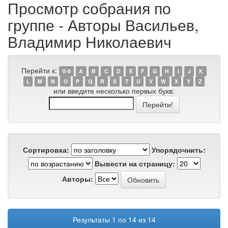
Просмотр собрания по
группе - Авторы Васильев,
Владимир Николаевич
Перейти к:
0-9
A
B
C
D
E
F
G
H
I
J
K
L
M
N
O
P
Q
R
S
T
U
V
W
X
Y
Z
или введите несколько первых букв:
Сортировка:
Упорядочнить:
Вывести на страницу:
Авторы:
Результаты 1 по 14 из 14