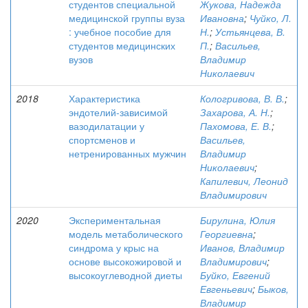
студентов специальной
Жукова, Надежда
медицинской группы вуза
Ивановна
;
Чуйко, Л.
: учебное пособие для
Н.
;
Устьянцева, В.
студентов медицинских
П.
;
Васильев,
вузов
Владимир
Николаевич
2018
Характеристика
Кологривова, В. В.
;
эндотелий-зависимой
Захарова, А. Н.
;
вазодилатации у
Пахомова, Е. В.
;
спортсменов и
Васильев,
нетренированных мужчин
Владимир
Николаевич
;
Капилевич, Леонид
Владимирович
2020
Экспериментальная
Бирулина, Юлия
модель метаболического
Георгиевна
;
синдрома у крыс на
Иванов, Владимир
основе высокожировой и
Владимирович
;
высокоуглеводной диеты
Буйко, Евгений
Евгеньевич
;
Быков,
Владимир