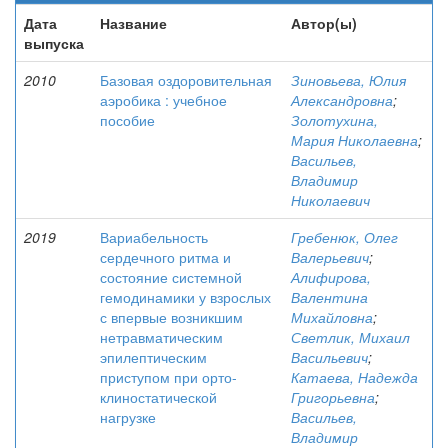
Дата
Название
Автор(ы)
выпуска
2010
Базовая оздоровительная
Зиновьева, Юлия
аэробика : учебное
Александровна
;
пособие
Золотухина,
Мария Николаевна
;
Васильев,
Владимир
Николаевич
2019
Вариабельность
Гребенюк, Олег
сердечного ритма и
Валерьевич
;
состояние системной
Алифирова,
гемодинамики у взрослых
Валентина
с впервые возникшим
Михайловна
;
нетравматическим
Светлик, Михаил
эпилептическим
Васильевич
;
приступом при орто-
Катаева, Надежда
клиностатической
Григорьевна
;
нагрузке
Васильев,
Владимир