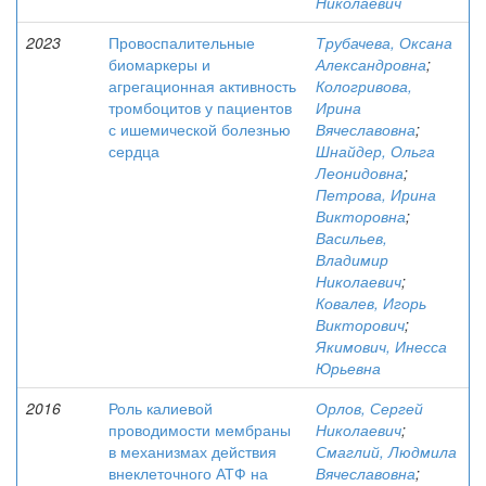
Николаевич
2023
Провоспалительные
Трубачева, Оксана
биомаркеры и
Александровна
;
агрегационная активность
Кологривова,
тромбоцитов у пациентов
Ирина
с ишемической болезнью
Вячеславовна
;
сердца
Шнайдер, Ольга
Леонидовна
;
Петрова, Ирина
Викторовна
;
Васильев,
Владимир
Николаевич
;
Ковалев, Игорь
Викторович
;
Якимович, Инесса
Юрьевна
2016
Роль калиевой
Орлов, Сергей
проводимости мембраны
Николаевич
;
в механизмах действия
Смаглий, Людмила
внеклеточного АТФ на
Вячеславовна
;