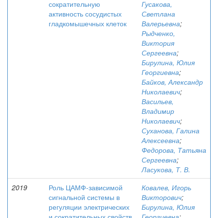
сократительную
Гусакова,
активность сосудистых
Светлана
гладкомышечных клеток
Валерьевна
;
Рыдченко,
Виктория
Сергеевна
;
Бирулина, Юлия
Георгиевна
;
Байков, Александр
Николаевич
;
Васильев,
Владимир
Николаевич
;
Суханова, Галина
Алексеевна
;
Федорова, Татьяна
Сергеевна
;
Ласукова, Т. В.
2019
Роль ЦАМФ-зависимой
Ковалев, Игорь
сигнальной системы в
Викторович
;
регуляции электрических
Бирулина, Юлия
и сократительных свойств
Георгиевна
;