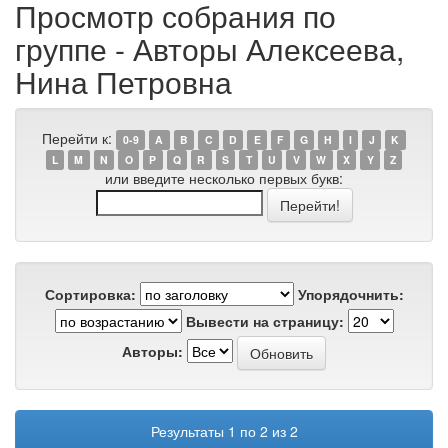
Просмотр собрания по
группе - Авторы Алексеева,
Нина Петровна
Перейти к:
0-9
A
B
C
D
E
F
G
H
I
J
K
L
M
N
O
P
Q
R
S
T
U
V
W
X
Y
Z
или введите несколько первых букв:
Сортировка:
Упорядочнить:
Вывести на страницу:
Авторы:
Результаты 1 по 2 из 2