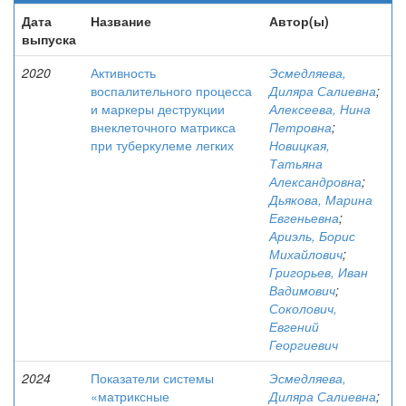
Дата
Название
Автор(ы)
выпуска
2020
Активность
Эсмедляева,
воспалительного процесса
Диляра Салиевна
;
и маркеры деструкции
Алексеева, Нина
внеклеточного матрикса
Петровна
;
при туберкулеме легких
Новицкая,
Татьяна
Александровна
;
Дьякова, Марина
Евгеньевна
;
Ариэль, Борис
Михайлович
;
Григорьев, Иван
Вадимович
;
Соколович,
Евгений
Георгиевич
2024
Показатели системы
Эсмедляева,
«матриксные
Диляра Салиевна
;