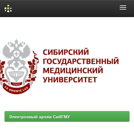
Skip
navigation
Электронный архив СибГМУ