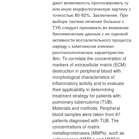
дают возможность прогнозировать ту
или иную морфологическую картину с
точностью 80-92%. Заключение. При
выборе тактики лечения больных с
ТУБ следует принимать во внимание
биохимические данные с их оценкой
активности воспалительного процесса
наряду с комплексом клинико-
рентгенологических характеристик.
Aim. To correlate the concentration of
markers of extracellular matrix (ECM)
destruction in peripheral blood with
morphological characteristics of
inflammatory activity and to evaluate
their applicability in determining
treatment strategy for patients with
pulmonary tuberculoma (TUB).
Materials and methods. Peripheral
blood samples were taken from 87
patients diagnosed with TUB. The
concentrations of matrix
metalloproteinases (MMPs), such as