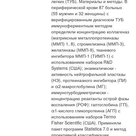
легких (ТУБ). Материалы и методы. В
периферической крови 87 больных
(55 мужчин и 32 женщины) с
верифицированным диагнозом ТУБ
иммуноферментным методом
определяли концентрацию коллагеназ
(матриксные металлопротеиназы
(ММП) 1, 8), стромелизина (ММП-3),
желатиназы (ММП-9), тканевого
ингибитора ММП-1 (ТИМП-1) с
использованием наборов R&D
Systems (США); энзиматически -
активность нейтрофильной эластазы
(НЭ), протеиназного ингибитора (ПИ)
и α2-макроглобулина (МГ);
иммунотурбодиметрически -
концентрацию реактанты острой фазы
воспаления (РОФ): гаптоглобина (ГП),
α1-кислого гликопротеина (АГП) с
использованием наборов Termo
Fisher Scientific (США). Применяли
пакет программ Statistica 7.0 и метод
проективной классификации.