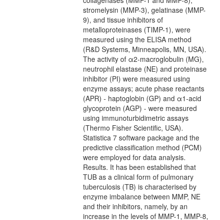
collagenases (MMP-1 and MMP-8),
stromelysin (MMP-3), gelatinase (MMP-
9), and tissue inhibitors of
metalloproteinases (TIMP-1), were
measured using the ELISA method
(R&D Systems, Minneapolis, MN, USA).
The activity of α2-macroglobulin (MG),
neutrophil elastase (NE) and proteinase
inhibitor (PI) were measured using
enzyme assays; acute phase reactants
(APR) - haptoglobin (GP) and α1-acid
glycoprotein (AGP) - were measured
using immunoturbidimetric assays
(Thermo Fisher Scientific, USA).
Statistica 7 software package and the
predictive classification method (PCM)
were employed for data analysis.
Results. It has been established that
TUB as a clinical form of pulmonary
tuberculosis (TB) is characterised by
enzyme imbalance between MMP, NE
and their inhibitors, namely, by an
increase in the levels of MMP-1, MMP-8,