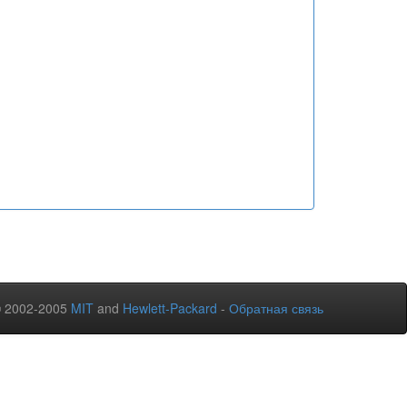
© 2002-2005
MIT
and
Hewlett-Packard
-
Обратная связь