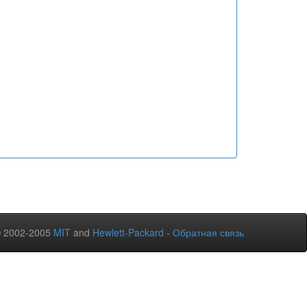
© 2002-2005
MIT
and
Hewlett-Packard
-
Обратная связь