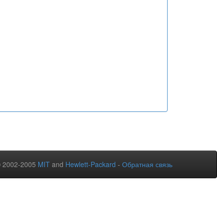
© 2002-2005
MIT
and
Hewlett-Packard
-
Обратная связь