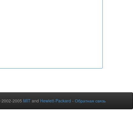
© 2002-2005
MIT
and
Hewlett-Packard
-
Обратная связь