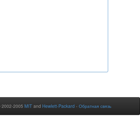
© 2002-2005
MIT
and
Hewlett-Packard
-
Обратная связь