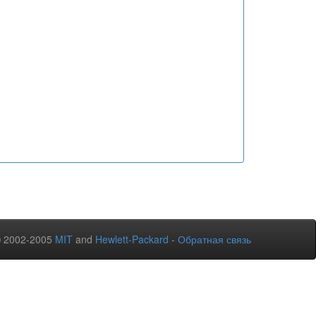
© 2002-2005
MIT
and
Hewlett-Packard
-
Обратная связь