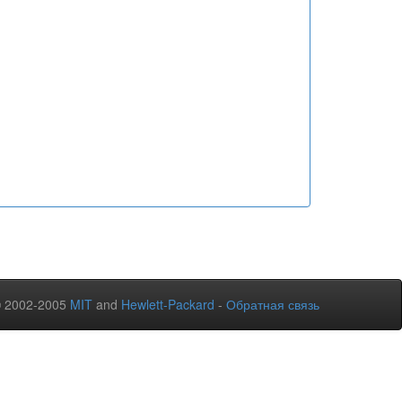
© 2002-2005
MIT
and
Hewlett-Packard
-
Обратная связь