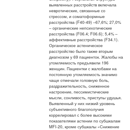
выявленных расстройств включала
невротические, связанные со
стрессом, и соматоформные
расстройства (F40-49) –67,6%; 27,0%
– органические непсихотические
расстройства (F06.4; F06.6); 5,4% –
аффективные расстройства (F34.1).
Органическое астеническое
расстройство было также вторым
диагнозом у 69 пациенток. Жалобы на
утомляемость предъявили 196
женщин. Пациентки с жалобами на
постоянную утомляемость значимо
чаще отмечали головную боль,
раздражительность, сниженное
настроение, пессимистические
мысли, сонливость, приступы удушья.
Выявленный у них низкий уровень
субъективного благополучия
коррелировал с более высокими
показателями астении по субшкалам
MFI-20, кроме субшкалы «Снижение