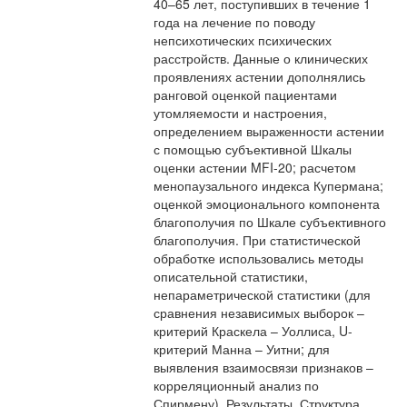
40–65 лет, поступивших в течение 1
года на лечение по поводу
непсихотических психических
расстройств. Данные о клинических
проявлениях астении дополнялись
ранговой оценкой пациентами
утомляемости и настроения,
определением выраженности астении
с помощью субъективной Шкалы
оценки астении MFI-20; расчетом
менопаузального индекса Купермана;
оценкой эмоционального компонента
благополучия по Шкале субъективного
благополучия. При статистической
обработке использовались методы
описательной статистики,
непараметрической статистики (для
сравнения независимых выборок –
критерий Краскела – Уоллиса, U-
критерий Манна – Уитни; для
выявления взаимосвязи признаков –
корреляционный анализ по
Спирмену). Результаты. Структура