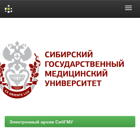
Skip
navigation
Электронный архив СибГМУ