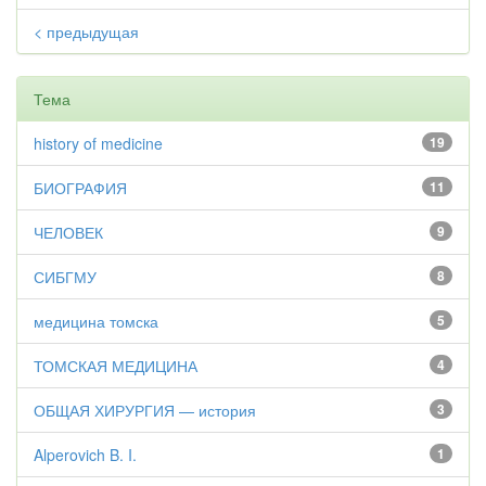
< предыдущая
Тема
history of medicine
19
БИОГРАФИЯ
11
ЧЕЛОВЕК
9
СИБГМУ
8
медицина томска
5
ТОМСКАЯ МЕДИЦИНА
4
ОБЩАЯ ХИРУРГИЯ — история
3
Alperovich B. I.
1