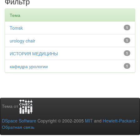
Фильтр
Тема
Tomsk
1
urology chair
1
ИСТОРИЯ МЕДИЦИНЫ
1
кафедра урологии
1
Тема от
DSpace Software
Copyright © 2002-2005
MIT
and
Hewlett-Packard
-
Обратная связь