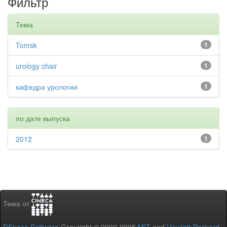
Фильтр
Тема
Tomsk
1
urology chair
1
кафедра урологии
1
по дате выпуска
2012
1
Тема от