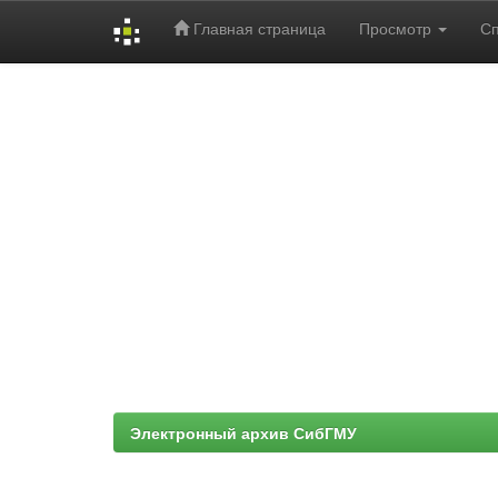
Главная страница
Просмотр
С
Skip
navigation
Электронный архив СибГМУ