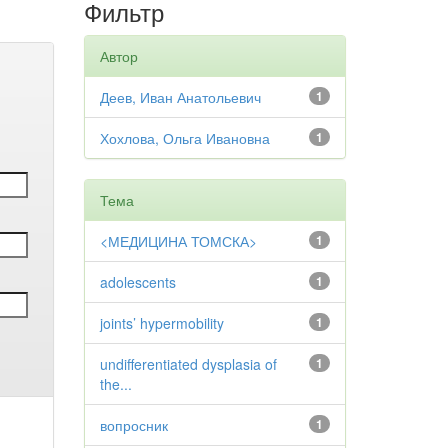
Фильтр
Автор
Деев, Иван Анатольевич
1
Хохлова, Ольга Ивановна
1
Тема
<МЕДИЦИНА ТОМСКА>
1
adolescents
1
joints’ hypermobility
1
undifferentiated dysplasia of
1
the...
вопросник
1