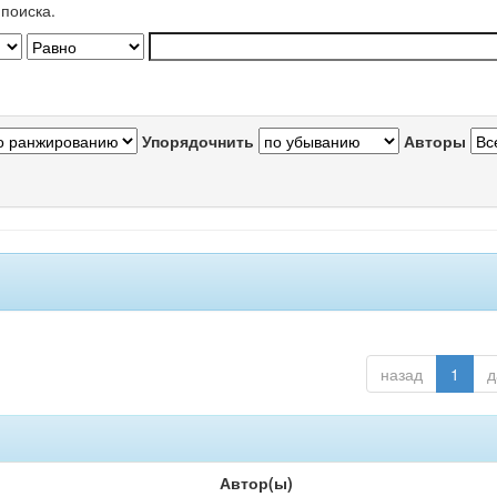
поиска.
Упорядочнить
Авторы
назад
1
д
Автор(ы)