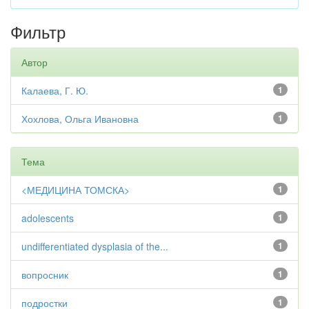
Фильтр
Автор
Калаева, Г. Ю.
1
Хохлова, Ольга Ивановна
1
Тема
<МЕДИЦИНА ТОМСКА>
1
adolescents
1
undifferentiated dysplasia of the...
1
вопросник
1
подростки
1