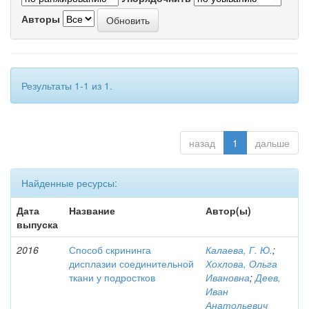
Авторы
Результаты 1-1 из 1.
назад
1
дальше
Найденные ресурсы:
Дата
Название
Автор(ы)
выпуска
2016
Способ скрининга
Калаева, Г. Ю.
;
дисплазии соединительной
Хохлова, Ольга
ткани у подростков
Ивановна
;
Деев,
Иван
Анатольевич