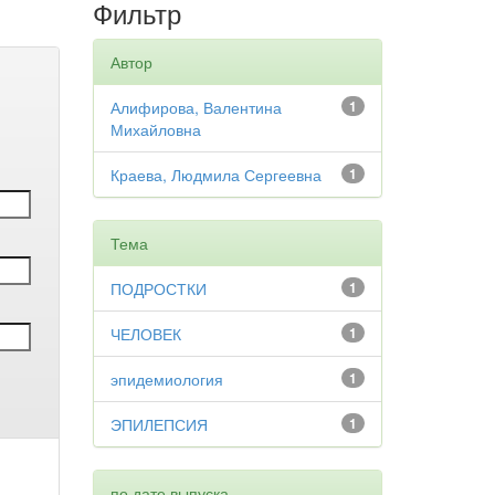
Фильтр
Автор
Алифирова, Валентина
1
Михайловна
Краева, Людмила Сергеевна
1
Тема
ПОДРОСТКИ
1
ЧЕЛОВЕК
1
эпидемиология
1
ЭПИЛЕПСИЯ
1
по дате выпуска