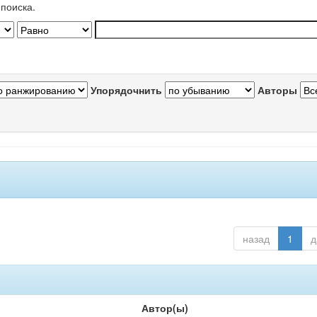
поиска.
Упорядочнить
Авторы
назад
1
д
Автор(ы)