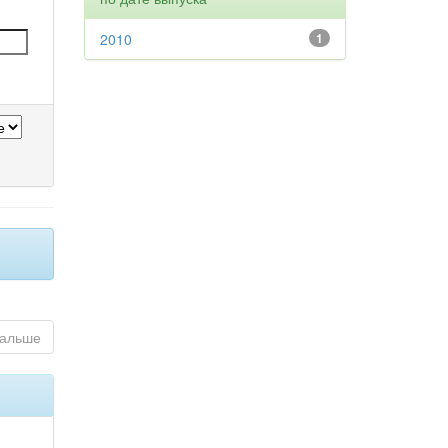
2010
1
альше