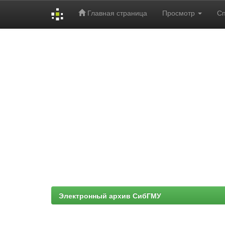
Главная страница
Просмотр
С
Skip
navigation
Электронный архив СибГМУ