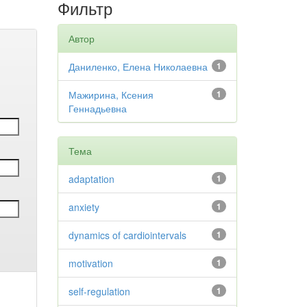
Фильтр
Автор
Даниленко, Елена Николаевна
1
Мажирина, Ксения
1
Геннадьевна
Тема
adaptation
1
anxiety
1
dynamics of cardiointervals
1
motivation
1
self-regulation
1