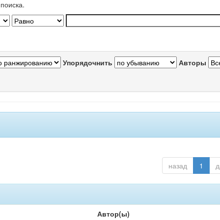
поиска.
Упорядочнить
Авторы
назад
1
д
Автор(ы)