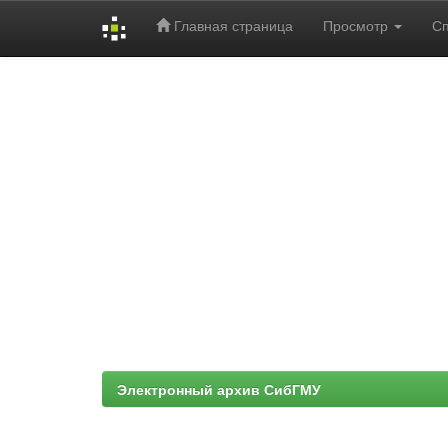
Главная страница
Просмотр
С
Skip
navigation
Электронный архив СибГМУ