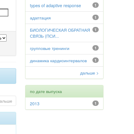
types of adaptive response
1
адаптация
1
БИОЛОГИЧЕСКАЯ ОБРАТНАЯ
1
СВЯЗЬ (ПСИ...
групповые тренинги
1
динамика кардиоинтервалов
1
дальше >
по дате выпуска
альше
2013
1