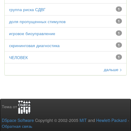
группа риска СДВГ
1
доля пропущенных стимулов
1
игровое биоуправление
1
скрининговая диагностика
1
ЧЕЛОВЕК
1
дальше >
Тема от
DSpace Software
Copyright © 2002-2005
MIT
and
Hewlett-Packard
-
Обратная связь