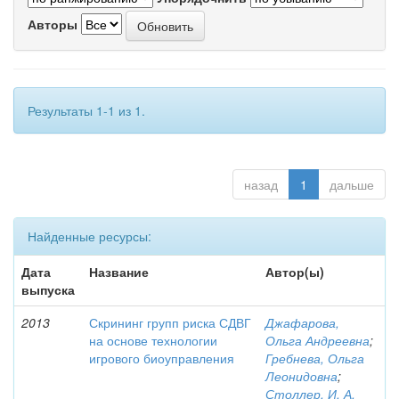
Авторы
Результаты 1-1 из 1.
назад
1
дальше
Найденные ресурсы:
Дата
Название
Автор(ы)
выпуска
2013
Скрининг групп риска СДВГ
Джафарова,
на основе технологии
Ольга Андреевна
;
игрового биоуправления
Гребнева, Ольга
Леонидовна
;
Столлер, И. А.