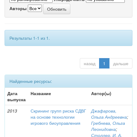
Авторы
Результаты 1-1 из 1.
назад
1
дальше
Найденные ресурсы:
Дата
Название
Автор(ы)
выпуска
2013
Скрининг групп риска СДВГ
Джафарова,
на основе технологии
Ольга Андреевна
;
игрового биоуправления
Гребнева, Ольга
Леонидовна
;
Столлер, И. А.