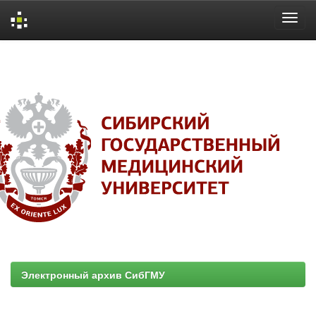
Skip
navigation
Электронный архив СибГМУ