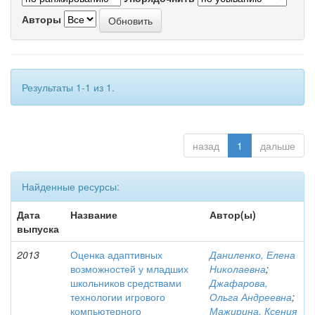
Авторы
Результаты 1-1 из 1.
назад
1
дальше
Найденные ресурсы:
Дата
Название
Автор(ы)
выпуска
2013
Оценка адаптивных
Даниленко, Елена
возможностей у младших
Николаевна
;
школьников средствами
Джафарова,
технологии игрового
Ольга Андреевна
;
компьютерного
Мажирина, Ксения