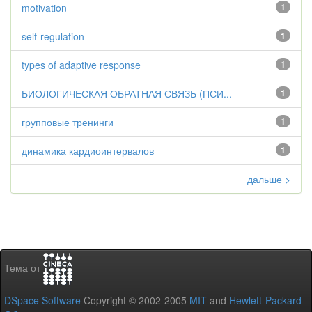
motivation
1
self-regulation
1
types of adaptive response
1
БИОЛОГИЧЕСКАЯ ОБРАТНАЯ СВЯЗЬ (ПСИ...
1
групповые тренинги
1
динамика кардиоинтервалов
1
дальше >
Тема от
DSpace Software
Copyright © 2002-2005
MIT
and
Hewlett-Packard
-