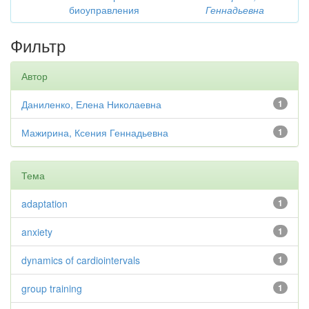
биоуправления
Геннадьевна
Фильтр
Автор
Даниленко, Елена Николаевна
1
Мажирина, Ксения Геннадьевна
1
Тема
adaptation
1
anxiety
1
dynamics of cardiointervals
1
group training
1