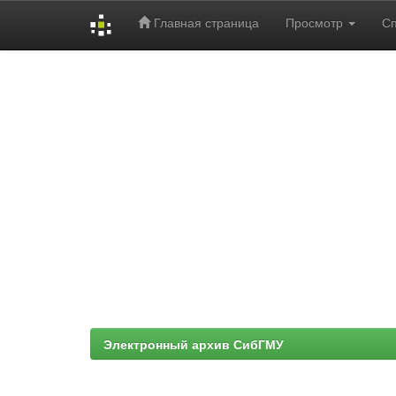
Главная страница
Просмотр
С
Skip
navigation
Электронный архив СибГМУ