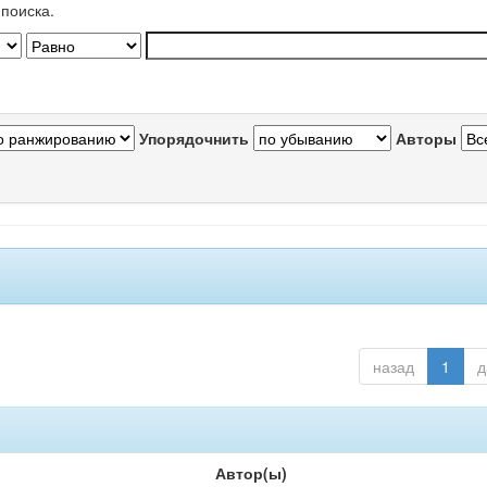
поиска.
Упорядочнить
Авторы
назад
1
д
Автор(ы)