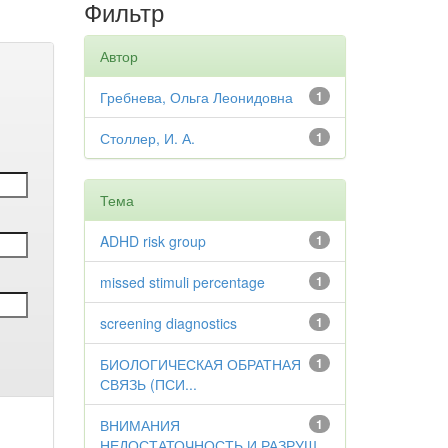
Фильтр
Автор
Гребнева, Ольга Леонидовна
1
Столлер, И. А.
1
Тема
ADHD risk group
1
missed stimuli percentage
1
screening diagnostics
1
БИОЛОГИЧЕСКАЯ ОБРАТНАЯ
1
СВЯЗЬ (ПСИ...
ВНИМАНИЯ
1
НЕДОСТАТОЧНОСТЬ И РАЗРУШ...