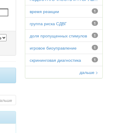
время реакции
1
группа риска СДВГ
1
доля пропущенных стимулов
1
игровое биоуправление
1
скрининговая диагностика
1
дальше >
альше