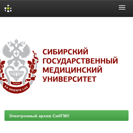
Skip
navigation
Электронный архив СибГМУ