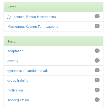
Автор
Даниленко, Елена Николаевна
1
Мажирина, Ксения Геннадьевна
1
Тема
adaptation
1
anxiety
1
dynamics of cardiointervals
1
group training
1
motivation
1
self-regulation
1