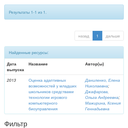
Результаты 1-1 из 1.
назад
1
дальше
Найденные ресурсы:
Дата
Название
Автор(ы)
выпуска
2013
Оценка адаптивных
Даниленко, Елена
возможностей у младших
Николаевна
;
школьников средствами
Джафарова,
технологии игрового
Ольга Андреевна
;
компьютерного
Мажирина, Ксения
биоуправления
Геннадьевна
Фильтр