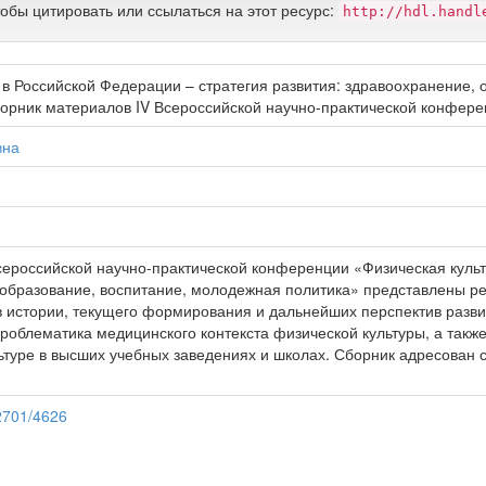
тобы цитировать или ссылаться на этот ресурс:
http://hdl.handl
 в Российской Федерации – стратегия развития: здравоохранение, 
 сборник материалов IV Всероссийской научно-практической конфер
вна
сероссийской научно-практической конференции «Физическая культ
 образование, воспитание, молодежная политика» представлены р
в истории, текущего формирования и дальнейших перспектив разви
проблематика медицинского контекста физической культуры, а так
ьтуре в высших учебных заведениях и школах. Сборник адресован
12701/4626