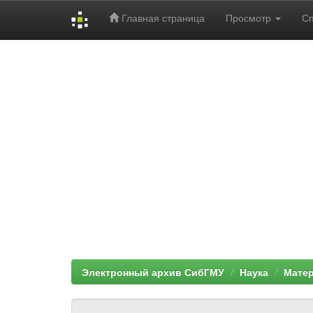
Главная страница
Просмотр
С
Skip
navigation
Электронный архив СибГМУ
Наука
Мате