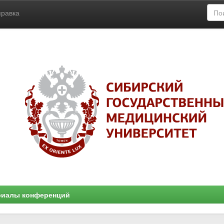
правка
риалы конференций