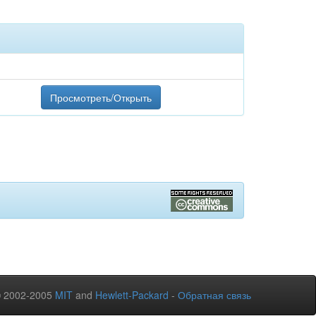
Просмотреть/Открыть
© 2002-2005
MIT
and
Hewlett-Packard
-
Обратная связь