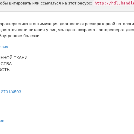
тобы цитировать или ссылаться на этот ресурс:
http://hdl.handl
арактеристика и оптимизация диагностики респираторной патоло
достаточности питания у лиц молодого возраста : автореферат дис
 Внутренние болезни
евич
ЛЬНОЙ ТКАНИ
ЙСТВА
ОСТЬ
.12701/4593
ии