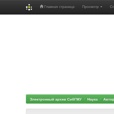
Главная страница
Просмотр
С
Skip
navigation
Электронный архив СибГМУ
Наука
Автор