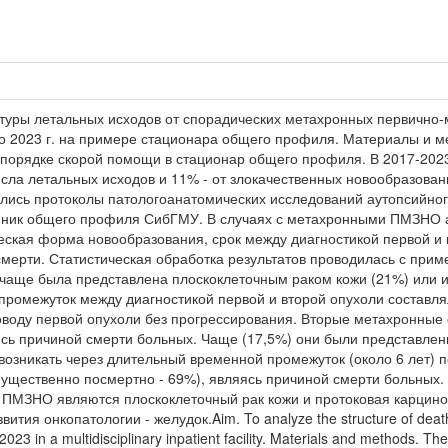
ктуры летальных исходов от спорадических метахронных первично
о 2023 г. на примере стационара общего профиля. Материалы и м
 порядке скорой помощи в стационар общего профиля. В 2017-202
исла летальных исходов и 11% - от злокачественных новообразова
учались протоколы патологоанатомических исследований аутопсийно
иник общего профиля СибГМУ. В случаях с метахронными ПМЗНО ан
ческая форма новообразования, срок между диагностикой первой и 
ерти. Статистическая обработка результатов проводилась с примен
 чаще была представлена плоскоклеточным раком кожи (21%) или 
промежуток между диагностикой первой и второй опухоли составлял
оводу первой опухоли без прогрессирования. Вторые метахронные
ись причиной смерти больных. Чаще (17,5%) они были представле
зникать через длительный временной промежуток (около 6 лет) п
ущественно посмертно - 69%), являясь причиной смерти больных
 ПМЗНО являются плоскоклеточный рак кожи и протоковая карцино
тия онкопатологии - желудок.Aim. To analyze the structure of death
23 in a multidisciplinary inpatient facility. Materials and methods. The