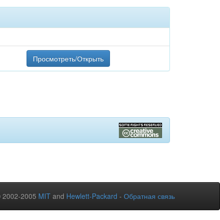
Просмотреть/Открыть
© 2002-2005
MIT
and
Hewlett-Packard
-
Обратная связь