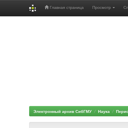
Главная страница
Просмотр
С
Skip
navigation
Электронный архив СибГМУ
Наука
Перио