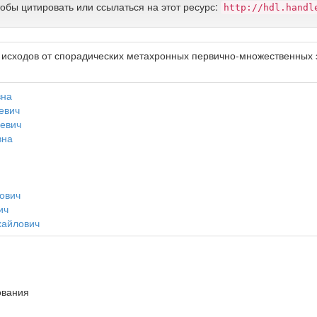
тобы цитировать или ссылаться на этот ресурс:
http://hdl.handl
 исходов от спорадических метахронных первично-множественных 
вна
евич
евич
вна
ович
ич
хайлович
ования