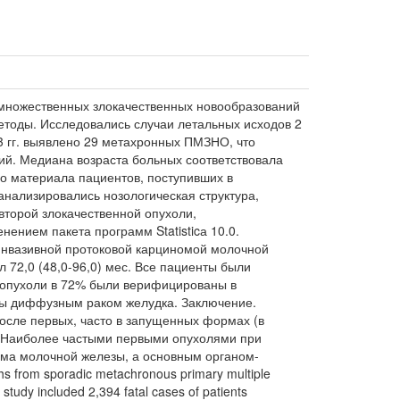
-множественных злокачественных новообразований
етоды. Исследовались случаи летальных исходов 2
3 гг. выявлено 29 метахронных ПМЗНО, что
ний. Медиана возраста больных соответствовала
го материала пациентов, поступивших в
ализировались нозологическая структура,
второй злокачественной опухоли,
ением пакета программ Statisticа 10.0.
инвазивной протоковой карциномой молочной
 72,0 (48,0-96,0) мес. Все пациенты были
 опухоли в 72% были верифицированы в
ны диффузным раком желудка. Заключение.
осле первых, часто в запущенных формах (в
. Наиболее частыми первыми опухолями при
ма молочной железы, а основным органом-
s from sporadic metachronous primary multiple
 study included 2,394 fatal cases of patients