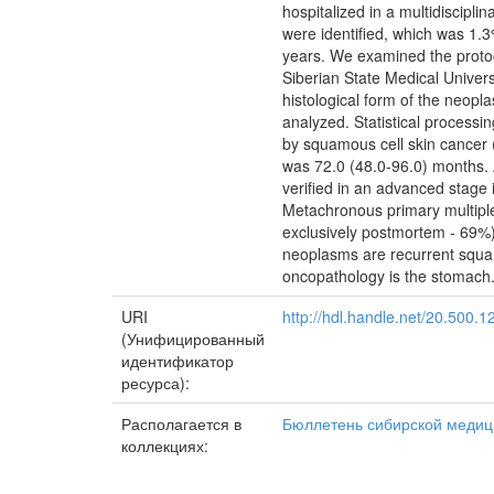
hospitalized in a multidiscipl
were identified, which was 1.
years. We examined the protocols
Siberian State Medical Univers
histological form of the neop
analyzed. Statistical processi
by squamous cell skin cancer (
was 72.0 (48.0-96.0) months. A
verified in an advanced stage 
Metachronous primary multiple 
exclusively postmortem - 69%)
neoplasms are recurrent squa
oncopathology is the stomach
URI
http://hdl.handle.net/20.500.
(Унифицированный
идентификатор
ресурса):
Располагается в
Бюллетень сибирской меди
коллекциях: