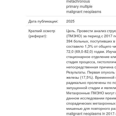
metachronous
primary multiple
malignant neoplasms
Дата публикации:
2025
Краткий осмотр
Цель. Провести анализ стру
(реферат):
(ПМЗНО) за период с 2017 п
394 больных, поступивших в
составило 1,3% от общего ч
72,0 (69,0-82,0) годам. Из
стационарное отделение кл
стадия процесса, гистологи
непосредственная причина см
Результаты. Первая опухоль
железы (17,5%). Временной 
радикально пролечены по п
запущенной стадии и являл
Метахронные ПМЗНО могут во
данном исследовании преим
спорадических метахронных
мишенью для повторного разви
malignant neoplasms in 2017-20