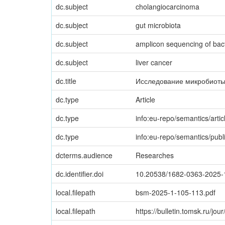
dc.subject
cholangiocarcinoma
dc.subject
gut microbiota
dc.subject
amplicon sequencing of bac
dc.subject
liver cancer
dc.title
Исследование микробиоты
dc.type
Article
dc.type
info:eu-repo/semantics/artic
dc.type
info:eu-repo/semantics/publ
dcterms.audience
Researches
dc.identifier.doi
10.20538/1682-0363-2025-
local.filepath
bsm-2025-1-105-113.pdf
local.filepath
https://bulletin.tomsk.ru/jou