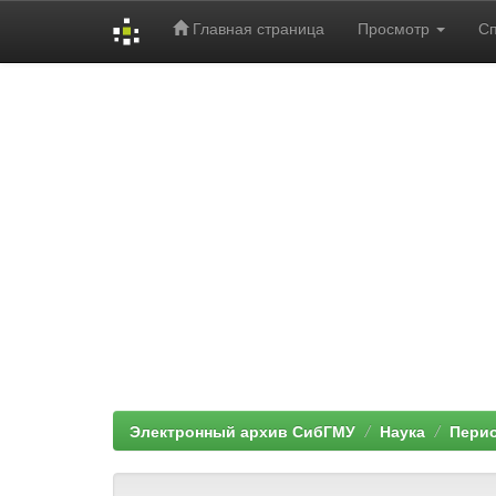
Главная страница
Просмотр
С
Skip
navigation
Электронный архив СибГМУ
Наука
Перио