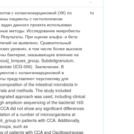
-
нтов с холангиокарциномой (ХК) по
ru
ены пациенты с гистологически
 задач данного проекта использован
ьные методы. Исследование микробиоты
Результаты. При оценке альфа- и бета-
зличий не выявлено. Сравнительный
ских уровнях, в том числе более высокое
лены бактерии, оказывающие влияние на
cus]_torques_group, Subdoligranulum,
ichaceae UCG-006). Заключение. В
циентов с холангиокарциномой в
оты представляют перспективу для
osition of the intestinal microbiota in
rials and methods. The study included
tegrated approach was used, including clinical
ugh amplicon sequencing of the bacterial 16S
 CCA did not show any significant differences
tation of a number of microorganisms at
_group in patients with CCA. Additionally,
groups, such as
s of patients with CCA and Oscillospiraceae