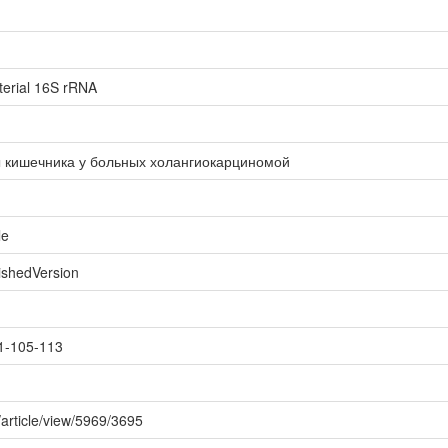
terial 16S rRNA
 кишечника у больных холангиокарциномой
le
ishedVersion
1-105-113
r/article/view/5969/3695