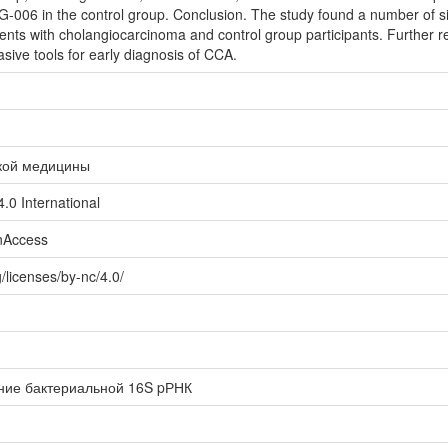
006 in the control group. Conclusion. The study found a number of sign
ents with cholangiocarcinoma and control group participants. Further re
asive tools for early diagnosis of CCA.
ской медицины
.0 International
enAccess
/licenses/by-nc/4.0/
ние бактериальной 16S pРНК