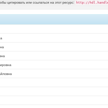
тобы цитировать или ссылаться на этот ресурс:
http://hdl.handl
на
вна
вна
мировна
айловна