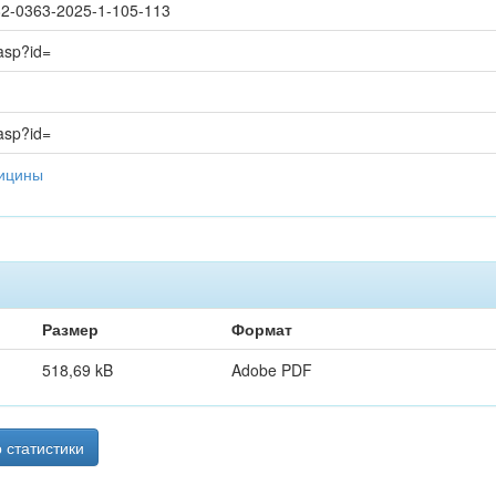
682-0363-2025-1-105-113
.asp?id=
.asp?id=
дицины
Размер
Формат
518,69 kB
Adobe PDF
 статистики