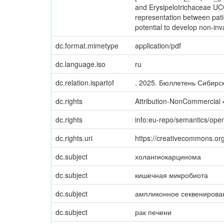
and Erysipelotrichaceae UCG-
representation between pati
potential to develop non-inv
dc.format.mimetype
application/pdf
dc.language.iso
ru
dc.relation.ispartof
. 2025. Бюллетень Сибир
dc.rights
Attribution-NonCommercial 4
dc.rights
info:eu-repo/semantics/op
dc.rights.uri
https://creativecommons.org
dc.subject
холангиокарцинома
dc.subject
кишечная микробиота
dc.subject
ампликонное секвенирова
dc.subject
рак печени