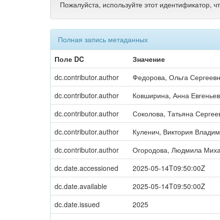
Пожалуйста, используйте этот идентификатор, ч
Полная запись метаданных
Поле DC
Значение
dc.contributor.author
Федорова, Ольга Сергеев
dc.contributor.author
Ковширина, Анна Евгенье
dc.contributor.author
Соколова, Татьяна Сергее
dc.contributor.author
Куленич, Виктория Влади
dc.contributor.author
Огородова, Людмила Мих
dc.date.accessioned
2025-05-14T09:50:00Z
dc.date.available
2025-05-14T09:50:00Z
dc.date.issued
2025