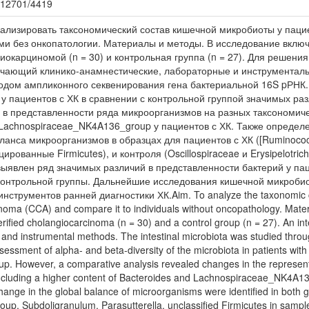
0.12701/4419
ализировать таксономический состав кишечной микробиоты у пацие
и без онкопатологии. Материалы и методы. В исследование включ
окарциномой (n = 30) и контрольная группа (n = 27). Для решения
ючающий клинико-анамнестические, лабораторные и инструментал
дом ампликонного секвенирования гена бактериальной 16S pРНК. 
у пациентов с ХК в сравнении с контрольной группой значимых ра
 в представленности ряда микроорганизмов на разных таксономиче
 Lachnospiraceae_NK4A136_group у пациентов с ХК. Также опреде
анса микроорганизмов в образцах для пациентов с ХК ([Ruminococ
цированные Firmicutes), и контроля (Oscillospiraceae и Erysipelotr
выявлен ряд значимых различий в представленности бактерий у па
контрольной группы. Дальнейшие исследования кишечной микроби
струментов ранней диагностики ХК.Aim. To analyze the taxonomic comp
inoma (CCA) and compare it to individuals without oncopathology. Mate
 verified cholangiocarcinoma (n = 30) and a control group (n = 27). An in
 and instrumental methods. The intestinal microbiota was studied thro
ssment of alpha- and beta-diversity of the microbiota in patients with
up. However, a comparative analysis revealed changes in the represen
 including a higher content of Bacteroides and Lachnospiraceae_NK4A136
change in the global balance of microorganisms were identified in both 
p, Subdoligranulum, Parasutterella, unclassified Firmicutes in sample