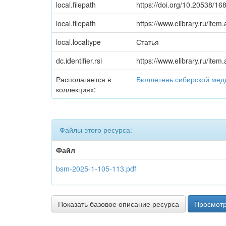
local.filepath
https://doi.org/10.20538/1
local.filepath
https://www.elibrary.ru/item
local.localtype
Статья
dc.identifier.rsi
https://www.elibrary.ru/item
Располагается в
Бюллетень сибирской ме
коллекциях:
Файлы этого ресурса:
Файл
bsm-2025-1-105-113.pdf
Показать базовое описание ресурса
Просмотр