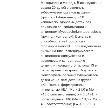
Материалы и методы. В исследование
вошли 20 детей с активным
туберкулезом органов дыхания
(группа «Туберкулез») и 20
клинически здоровых детей без
признаков сенсибилизации к
антигенам Mycobacterium tuberculosis
(группа «Контроль»). Выясняли
способность нейтрофилов к
формированию НВЛ при воздействии
ex vivo на них неспецифического
антигенного стимулятора и
исследовали концентрацию
цитруллинированного гистона Н3 в
периферической крови. Результаты.
Нейтрофилы больных туберкулезом
детей чаще, чем детей в группе
«Контроль», формировали
нитевидные НВЛ (Ме = 21,0 и Ме
=16,0 соответственно; p = 0,0474) и
облаковидные НВЛ (Ме = 10,5 и Ме =
4,0 соответственно; p = 0,0068). В