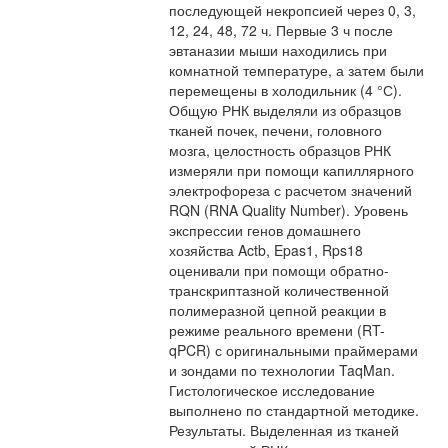
последующей некропсией через 0, 3,
12, 24, 48, 72 ч. Первые 3 ч после
эвтаназии мыши находились при
комнатной температуре, а затем были
перемещены в холодильник (4 °С).
Общую РНК выделяли из образцов
тканей почек, печени, головного
мозга, целостность образцов РНК
измеряли при помощи капиллярного
электрофореза с расчетом значений
RQN (RNA Quality Number). Уровень
экспрессии генов домашнего
хозяйства Actb, Epas1, Rps18
оценивали при помощи обратно-
транскриптазной количественной
полимеразной цепной реакции в
режиме реального времени (RT-
qPCR) с оригинальными праймерами
и зондами по технологии TaqMan.
Гистологическое исследование
выполнено по стандартной методике.
Результаты. Выделенная из тканей