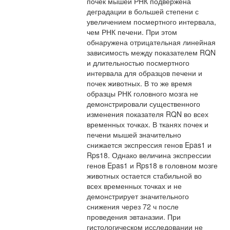
почек мышей РНК подвержена
деградации в большей степени с
увеличением посмертного интервала,
чем РНК печени. При этом
обнаружена отрицательная линейная
зависимость между показателем RQN
и длительностью посмертного
интервала для образцов печени и
почек животных. В то же время
образцы РНК головного мозга не
демонстрировали существенного
изменения показателя RQN во всех
временных точках. В тканях почек и
печени мышей значительно
снижается экспрессия генов Epas1 и
Rps18. Однако величина экспрессии
генов Epas1 и Rps18 в головном мозге
животных остается стабильной во
всех временных точках и не
демонстрирует значительного
снижения через 72 ч после
проведения эвтаназии. При
гистологическом исследовании не