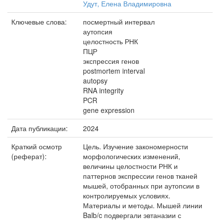
Удут, Елена Владимировна
Ключевые слова:
посмертный интервал
аутопсия
целостность РНК
ПЦР
экспрессия генов
postmortem interval
autopsy
RNA integrity
PCR
gene expression
Дата публикации:
2024
Краткий осмотр
Цель. Изучение закономерности
(реферат):
морфологических изменений,
величины целостности РНК и
паттернов экспрессии генов тканей
мышей, отобранных при аутопсии в
контролируемых условиях.
Материалы и методы. Мышей линии
Balb/c подвергали эвтаназии с