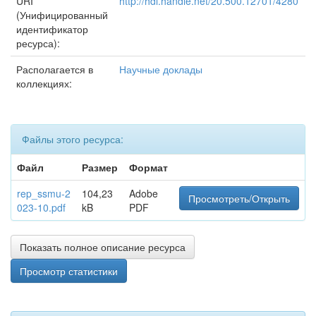
URI
http://hdl.handle.net/20.500.12701/4280
(Унифицированный
идентификатор
ресурса):
Располагается в
Научные доклады
коллекциях:
Файлы этого ресурса:
Файл
Размер
Формат
rep_ssmu-2
104,23
Adobe
Просмотреть/Открыть
023-10.pdf
kB
PDF
Показать полное описание ресурса
Просмотр статистики