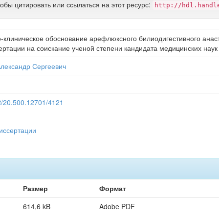
тобы цитировать или ссылаться на этот ресурс:
http://hdl.handl
-клиническое обоснование арефлюксного билиодигестивного анаст
ртации на соискание ученой степени кандидата медицинских наук 
лександр Сергеевич
et/20.500.12701/4121
иссертации
Размер
Формат
614,6 kB
Adobe PDF