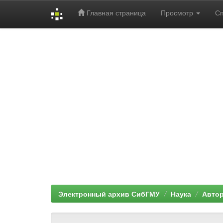
Главная страница
Просмотр
С
Skip
navigation
Электронный архив СибГМУ
Наука
Автор