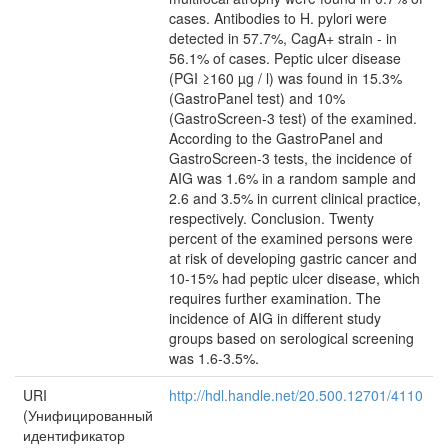
cases. Antibodies to H. pylori were
detected in 57.7%, CagA+ strain - in
56.1% of cases. Peptic ulcer disease
(PGI ≥160 µg / l) was found in 15.3%
(GastroPanel test) and 10%
(GastroScreen-3 test) of the examined.
According to the GastroPanel and
GastroScreen-3 tests, the incidence of
AIG was 1.6% in a random sample and
2.6 and 3.5% in current clinical practice,
respectively. Conclusion. Twenty
percent of the examined persons were
at risk of developing gastric cancer and
10-15% had peptic ulcer disease, which
requires further examination. The
incidence of AIG in different study
groups based on serological screening
was 1.6-3.5%.
URI
http://hdl.handle.net/20.500.12701/4110
(Унифицированный
идентификатор