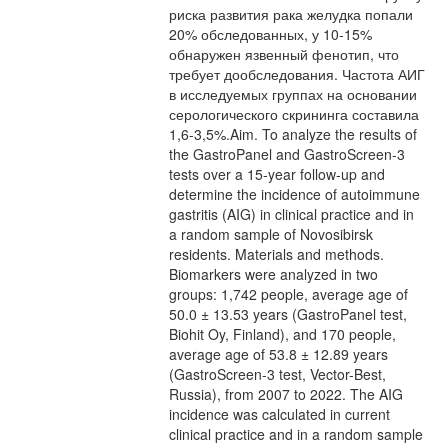
риска развития рака желудка попали
20% обследованных, у 10-15%
обнаружен язвенный фенотип, что
требует дообследования. Частота АИГ
в исследуемых группах на основании
серологического скрининга составила
1,6-3,5%.Aim. To analyze the results of
the GastroPanel and GastroScreen-3
tests over a 15-year follow-up and
determine the incidence of autoimmune
gastritis (AIG) in clinical practice and in
a random sample of Novosibirsk
residents. Materials and methods.
Biomarkers were analyzed in two
groups: 1,742 people, average age of
50.0 ± 13.53 years (GastroPanel test,
Biohit Oy, Finland), and 170 people,
average age of 53.8 ± 12.89 years
(GastroScreen-3 test, Vector-Best,
Russia), from 2007 to 2022. The AIG
incidence was calculated in current
clinical practice and in a random sample