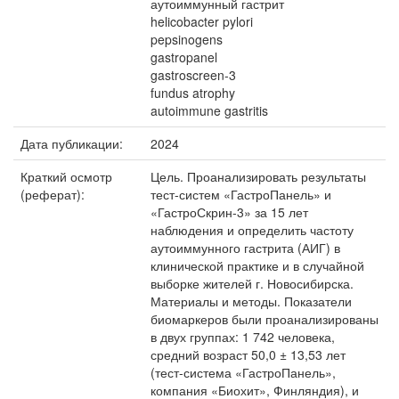
аутоиммунный гастрит
helicobacter pylori
pepsinogens
gastropanel
gastroscreen-3
fundus atrophy
autoimmune gastritis
Дата публикации:
2024
Краткий осмотр
Цель. Проанализировать результаты
(реферат):
тест-систем «ГастроПанель» и
«ГастроСкрин-3» за 15 лет
наблюдения и определить частоту
аутоиммунного гастрита (АИГ) в
клинической практике и в случайной
выборке жителей г. Новосибирска.
Материалы и методы. Показатели
биомаркеров были проанализированы
в двух группах: 1 742 человека,
средний возраст 50,0 ± 13,53 лет
(тест-система «ГастроПанель»,
компания «Биохит», Финляндия), и