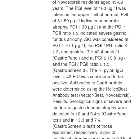
of Novosibirsk residents aged 45-69
years. The PGI level of 160 µg / l was
taken as the upper limit of normal, PGI
of 31-50 µg / l indicated moderate
atrophy, PGI < 30 µg / l and the PGI /
PGII ratio ≤ 3 indicated severe gastric
fundus atrophy. AIG was considered at
PGI ≤ 10.1 μg / l, the PGI / PGI ratio ≤
1.3, and gastrin-17 ≥ 42.4 pmol / l
(GastroPanel) and at PGI ≤ 16.8 μg / l
and the PGI / PGII ratio ≤ 1.5
(GastroScreen-3). The H. pylori IgG
level > 42 EIU was considered to be
positive. Antibodies to CagA protein
were determined using the HelicoBest
Antibody test (Vector-Best, Novosibirsk).
Results. Serological signs of severe and
moderate gastric fundus atrophy were
detected in 10 and 9.4% (GastroPanel
test) and in 13.3 and 7%
(GastroScreen-3 test) of those
examined, respectively. Signs of
multifocal atrophy were found in 0.7% of