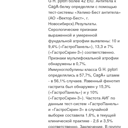
G H. рylori более 42 EIU. Антитела к
CagA-белку определяли с помощью
тест-системы «Хелико-Бест антитела»
(АО «Вектор-Бест», г.
Новосибирск).Результаты.
Серологические признаки
выраженной и умеренной
фундальной атрофии выявлены: 10 и
9,4% («ГастроПанель»), 13,3 и 7%
(«ГастроСкрин-3») соответственно.
Признаки мультифокальной атрофии
обнаружены в 0,7%.
Иммуноглобулины класса G H. pylori
определялись в 57,7%, CagA+ штамм
- в 56,1% случаев. Язвенный фенотип
гастрита был обнаружен у 15,3%
(«ГастроПанель») и у 10%
(«ГастроСкрин-3»). Частота АИГ по
данным тест-систем «ГастроПанель»
и «ГастроСкрин-3» в случайной
выборке составила 1,6%, в текущей
клинической практике - 2,6 и 3,5%
соответственно. Заключение. В группу