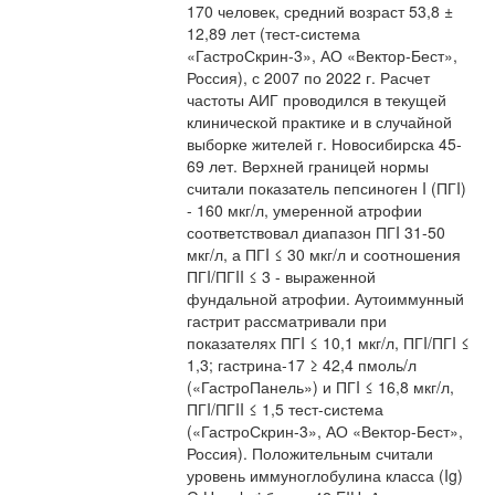
170 человек, средний возраст 53,8 ±
12,89 лет (тест-система
«ГастроСкрин-3», АО «Вектор-Бест»,
Россия), с 2007 по 2022 г. Расчет
частоты АИГ проводился в текущей
клинической практике и в случайной
выборке жителей г. Новосибирска 45-
69 лет. Верхней границей нормы
считали показатель пепсиноген I (ПГI)
- 160 мкг/л, умеренной атрофии
соответствовал диапазон ПГI 31-50
мкг/л, а ПГI ≤ 30 мкг/л и соотношения
ПГI/ПГII ≤ 3 - выраженной
фундальной атрофии. Аутоиммунный
гастрит рассматривали при
показателях ПГI ≤ 10,1 мкг/л, ПГI/ПГI ≤
1,3; гастрина-17 ≥ 42,4 пмоль/л
(«ГастроПанель») и ПГI ≤ 16,8 мкг/л,
ПГI/ПГII ≤ 1,5 тест-система
(«ГастроСкрин-3», АО «Вектор-Бест»,
Россия). Положительным считали
уровень иммуноглобулина класса (Ig)