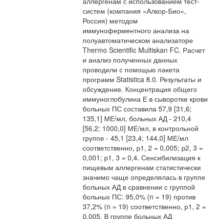
аллергенам с использованием тест-
систем (компания «Алкор-Био»,
Россия) методом
иммуноферментного анализа на
полуавтоматическом анализаторе
Thermo Scientific Multiskan FC. Расчет
и анализ полученных данных
проводили с помощью пакета
программ Statistica 8.0. Результаты и
обсуждение. Концентрация общего
иммуноглобулина Е в сыворотке крови
больных ПС составила 57,9 [31,6;
135,1] МЕ/мл, больных АД - 210,4
[56,2; 1000,0] МЕ/мл, в контрольной
группе - 45,1 [23,4; 144,0] МЕ/мл
соответственно, р1, 2 = 0,005; р2, 3 =
0,001; р1, 3 = 0,4. Сенсибилизация к
пищевым аллергенам статистически
значимо чаще определялась в группе
больных АД в сравнении с группой
больных ПС: 95,0% (n = 19) против
37,2% (n = 19) соответственно, р1, 2 =
0,005. В группе больных АД