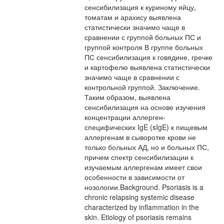
сенсибилизация к куриному яйцу,
томатам и арахису выявлена
статистически значимо чаще в
сравнении с группой больных ПС и
группой контроля В группе больных
ПС сенсибилизация к говядине, гречке
и картофелю выявлена статистически
значимо чаще в сравнении с
контрольной группой. Заключение.
Таким образом, выявлена
сенсибилизация на основе изучения
концентрации аллерген-
специфических IgE (sIgE) к пищевым
аллергенам в сыворотке крови не
только больных АД, но и больных ПС,
причем спектр сенсибилизации к
изучаемым аллергенам имеет свои
особенности в зависимости от
нозологии.Background. Psoriasis is a
chronic relapsing systemic disease
characterized by inflammation in the
skin. Etiology of psoriasis remains