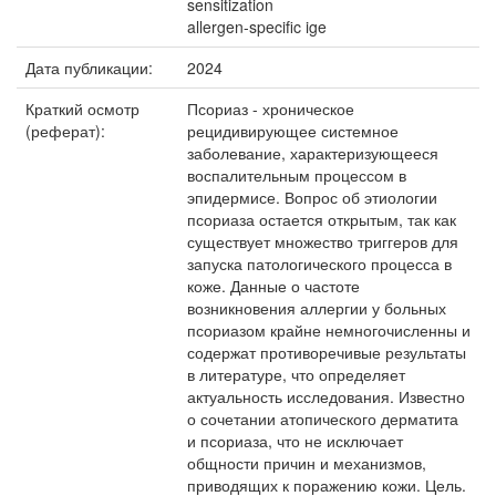
sensitization
allergen-specific ige
Дата публикации:
2024
Краткий осмотр
Псориаз - хроническое
(реферат):
рецидивирующее системное
заболевание, характеризующееся
воспалительным процессом в
эпидермисе. Вопрос об этиологии
псориаза остается открытым, так как
существует множество триггеров для
запуска патологического процесса в
коже. Данные о частоте
возникновения аллергии у больных
псориазом крайне немногочисленны и
содержат противоречивые результаты
в литературе, что определяет
актуальность исследования. Известно
о сочетании атопического дерматита
и псориаза, что не исключает
общности причин и механизмов,
приводящих к поражению кожи. Цель.