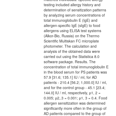
testing included allergy history and
determination of sensitization patterns
by analyzing serum concentrations of
total immunoglobulin E (IgE) and
allergen-specific IgE (sIgE) to food
allergens using ELISA test systems
(Alkor-Bio, Russia) on the Thermo
Scientific Multiskan FC microplate
photometer. The calculation and
analysis of the obtained data were
carried out using the Statistica 8.0
software package. Results. The
concentration of total immunoglobulin E
in the blood serum for PS patients was
57.9 [31.6; 135.1] IU / ml, for AD
patients - 210.4 [56.2; 1,000.0] IU / ml,
and for the control group - 45.1 [23.4;
144.0] IU / ml, respectively, р1, 2 =
0.005; р2,.3 = 0.001; р1, 3 = 0.4. Food
allergen sensitization was determined
significantly more often in the group of
AD patients compared to the group of