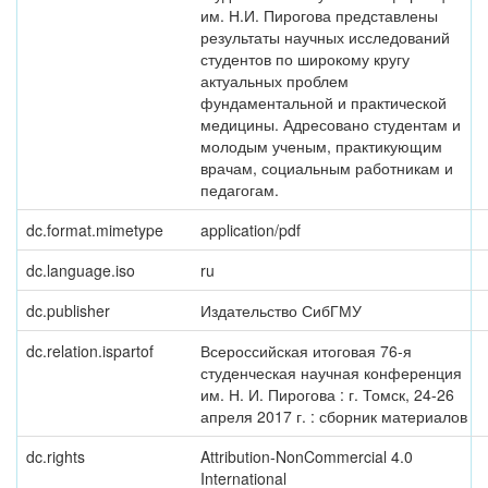
им. Н.И. Пирогова представлены
результаты научных исследований
студентов по широкому кругу
актуальных проблем
фундаментальной и практической
медицины. Адресовано студентам и
молодым ученым, практикующим
врачам, социальным работникам и
педагогам.
dc.format.mimetype
application/pdf
dc.language.iso
ru
dc.publisher
Издательство СибГМУ
dc.relation.ispartof
Всероссийская итоговая 76-я
студенческая научная конференция
им. Н. И. Пирогова : г. Томск, 24-26
апреля 2017 г. : сборник материалов
dc.rights
Attribution-NonCommercial 4.0
International