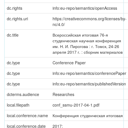
dc.rights
info:eu-repo/semantics/openAccess
dc.rights.uri
https://creativecommons.org/licenses/by-
nc/4.0/
dc.title
Всероссийская итоговая 76-я
студенческая научная конференция
им. Н. И. Пирогова : г. Томск, 24-26
апреля 2017 г. : сборник материалов
dc.type
Conference Paper
dc.type
info:eu-repo/semantics/conferencePaper
dc.type
info:eu-repo/semantics/publishedVersion
dcterms.audience
Researches
local.filepath
conf_ssmu-2017-04-1.pdf
local.conference.name
Конференция студенческая итоговая
local.conference.date
2017: