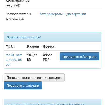
идентификатор
ресурса):
Располагается в
Авторефераты и диссертации
коллекциях:
Файлы этого ресурса:
Файл
Размер
Формат
thesis_ssm
904,44
Adobe
Просмотреть/Открыть
u-2009-18.
kB
PDF
pdf
Показать полное описание ресурса
Просмотр статистики
Лицензия на ресурс:
Лицензия Creative Commons