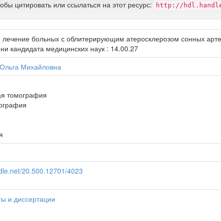
тобы цитировать или ссылаться на этот ресурс:
http://hdl.handl
 лечение больных с облитерирующим атеросклерозом сонных артер
ни кандидата медицинских наук : 14.00.27
 Ольга Михайловна
ая томография
ография
я
ndle.net/20.500.12701/4023
ы и диссертации