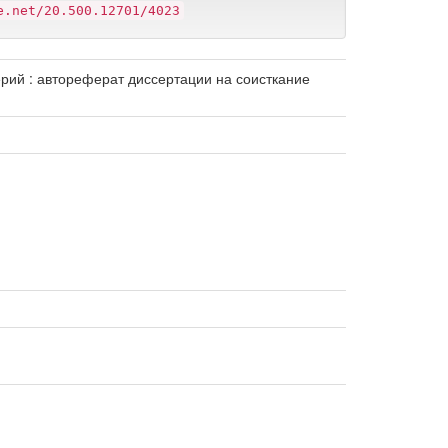
e.net/20.500.12701/4023
ий : автореферат диссертации на соисткание