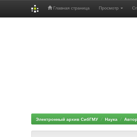
Главная страница
Просмотр
С
Skip
navigation
Электронный архив СибГМУ
Наука
Автор