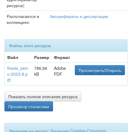
ресурса):
Располагается в
Авторефераты и диссертации
коллекциях:
Файлы этого ресурса:
Файл
Размер
Формат
thesis_ssm
786,94
Adobe
Просмотреть/Открыть
u-2023-8.p
kB
PDF
df
Показать полное описание ресурса
Просмотр статистики
Лицензия на ресурс:
Лицензия Creative Commons